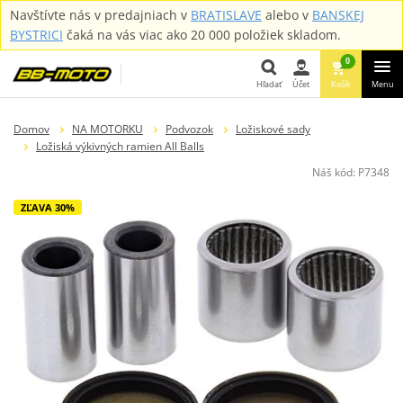
Navštívte nás v predajniach v
BRATISLAVE
alebo v
BANSKEJ
BYSTRICI
čaká na vás viac ako 20 000 položiek skladom.
0
Hľadať
Účet
Košík
Menu
Hľadať
Domov
NA MOTORKU
Podvozok
Ložiskové sady
Ložiská výkivných ramien All Balls
Náš kód:
P7348
ZĽAVA 30%