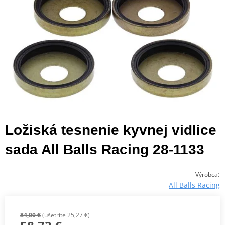
Ložiská tesnenie kyvnej vidlice
sada All Balls Racing 28-1133
:
Výrobca
All Balls Racing
84,00 €
(ušetríte 25,27 €)