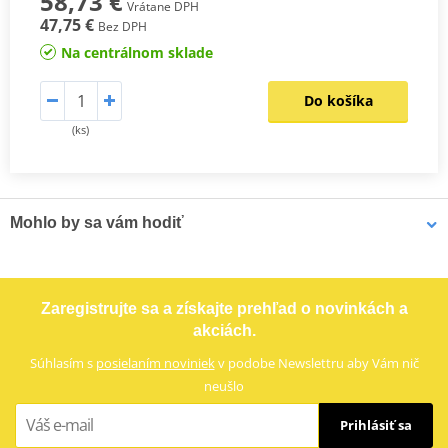
58,73 €
Vrátane DPH
47,75 €
Bez DPH
Na centrálnom sklade
Do košíka
(ks)
Mohlo by sa vám hodiť
LOCTITE 243 LOCTITE 1918997 10 ml
Zaregistrujte sa a získajte prehľad o novinkách a
akciách.
Súhlasím s
posielaním noviniek
v podobe Newslettru aby Vám nič
neušlo
Prihlásiť sa