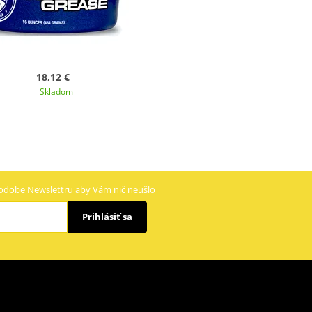
18,12 €
Skladom
odobe Newslettru aby Vám nič neušlo
Prihlásiť sa