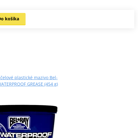
Do košíka
čelové plastické mazivo Bel-
WATERPROOF GREASE (454 g)