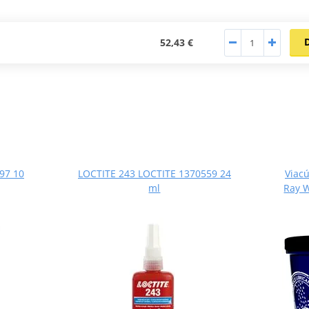
52,43 €
97 10
LOCTITE 243 LOCTITE 1370559 24
Viacú
ml
Ray 