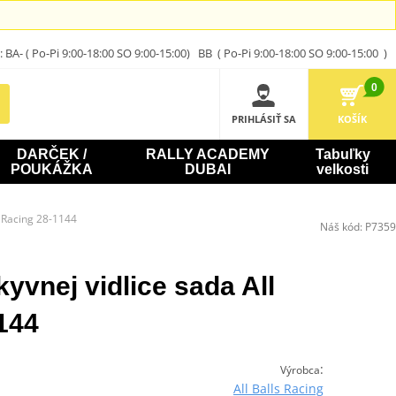
A- ( Po-Pi 9:00-18:00 SO 9:00-15:00) BB ( Po-Pi 9:00-18:00 SO 9:00-15:00 )
0
PRIHLÁSIŤ SA
KOŠÍK
DARČEK /
RALLY ACADEMY
Tabuľky
POUKÁŽKA
DUBAI
velkosti
s Racing 28-1144
Náš kód:
P7359
kyvnej vidlice sada All
144
:
Výrobca
All Balls Racing