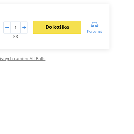
Do košíka
Porovnať
(ks)
ivných ramien All Balls