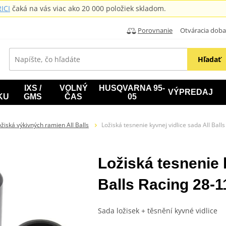
ICI
čaká na vás viac ako 20 000 položiek skladom.
Porovnanie
Otváracia doba: B
Hľadať
IXS /
VOLNÝ
HUSQVARNA 95-
VÝPREDAJ
KU
GMS
ČAS
05
žiská výkivných ramien All Balls
Ložiská tesnenie kyvnej vidlice sada All Ball
Ložiská tesnenie 
Balls Racing 28-1
Sada ložisek + těsnění kyvné vidlice