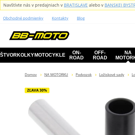
Navštívte nás v predajniach v
BRATISLAVE
alebo v
BANSKEJ BYSTR
Obchodné podmienky
Kontakty
Blog
ON-
OFF-
NA
ŠTVORKOLKY
MOTOCYKLE
ROAD
ROAD
MOTOR
Domov
NA MOTORKU
Podvozok
Ložiskové sady
Lo
ZĽAVA 30%