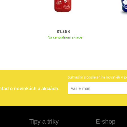
31,86 €
Na centrálnom sklade
Súhlasím s
posielaním noviniek
v p
ehľad o novinkách a akciách.
Tipy a triky
E-shop