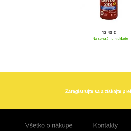
13,43 €
Na centrálnom sklade
Zaregistrujte sa a získajte pr
Všetko o nákupe
Kontakty