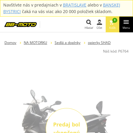
Navštívte nás v predajniach v
BRATISLAVE
alebo v
BANSKEJ
BYSTRICI
čaká na vás viac ako 20 000 položiek skladom.
0
Hľadať
Účet
Košík
Menu
Hľadať
Domov
NA MOTORKU
Sedlá a doplnky
opierky SHAD
Náš kód:
P6764
Predaj bol
ukončený