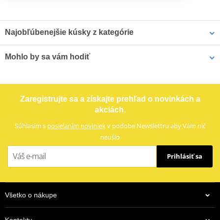
Najobľúbenejšie kúsky z kategórie
Mohlo by sa vám hodiť
Opierka SHAD B0VC32SN
Mantážna sada SHAD
Sissy bar
H0XD77RV pre opierky
SHAD
Opierka SHAD SHAD STYLE D0RP00 čierna
Zaregistrujte sa a získajte prehľad o novinkách a
akciách.
Súhlasím s
posielaním noviniek
v podobe Newslettru aby Vám nič
neušlo
Prihlásiť sa
159,14 €
Všetko o nákupe
124,54 €
Skladom
Na centrálnom sklade
Kontakty