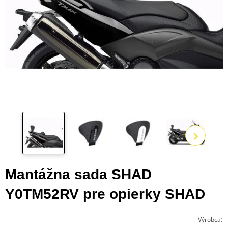
Zo
ďalš
Mantážna sada SHAD
Y0TM52RV pre opierky SHAD
:
Výrobca