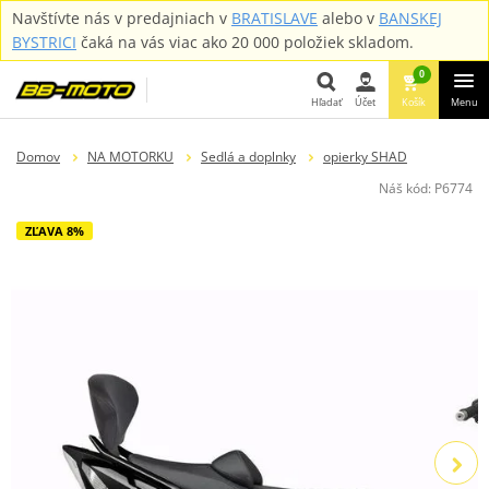
Navštívte nás v predajniach v
BRATISLAVE
alebo v
BANSKEJ
BYSTRICI
čaká na vás viac ako 20 000 položiek skladom.
0
Hľadať
Účet
Košík
Menu
Hľadať
Domov
NA MOTORKU
Sedlá a doplnky
opierky SHAD
Náš kód:
P6774
ZĽAVA 8%