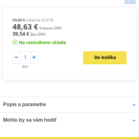
SHAD
53,00 €
(ušetríte 4,37 €)
48,63 €
Vrátane DPH
39,54 €
Bez DPH
Na centrálnom sklade
Do košíka
(ks)
Popis a parametre
Mounting sheet – montážní list
PDF
Mohlo by sa vám hodiť