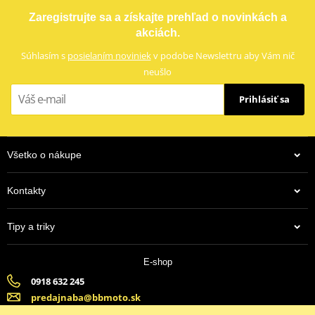
Opierka SHAD SHAD STYLE D0RP00 čierna
Zaregistrujte sa a získajte prehľad o novinkách a
akciách.
Súhlasím s
posielaním noviniek
v podobe Newslettru aby Vám nič
neušlo
Prihlásiť sa
Všetko o nákupe
Kontakty
60,79 €
Tipy a triky
Na centrálnom sklade
E-shop
0918 632 245
predajnaba@bbmoto.sk
Banska Bystrica (Po-Pi 9:00-18:00, So-9:00-15:00) | Bratislava