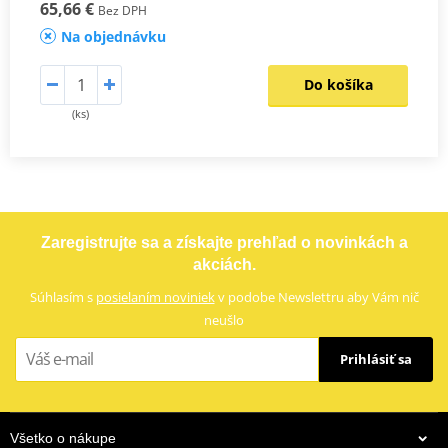
65,66 €
Bez DPH
Na objednávku
Do košíka
(ks)
Zaregistrujte sa a získajte prehľad o novinkách a
akciách.
Súhlasím s
posielaním noviniek
v podobe Newslettru aby Vám nič
neušlo
Prihlásiť sa
Všetko o nákupe