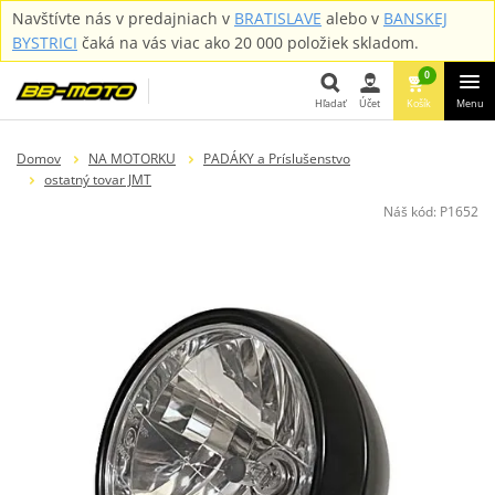
Navštívte nás v predajniach v
BRATISLAVE
alebo v
BANSKEJ
BYSTRICI
čaká na vás viac ako 20 000 položiek skladom.
0
Hľadať
Účet
Košík
Menu
Hľadať
Domov
NA MOTORKU
PADÁKY a Príslušenstvo
ostatný tovar JMT
Náš kód:
P1652