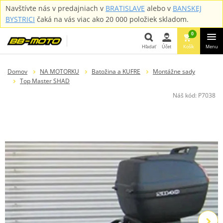
Navštívte nás v predajniach v
BRATISLAVE
alebo v
BANSKEJ
BYSTRICI
čaká na vás viac ako 20 000 položiek skladom.
0
Hľadať
Účet
Košík
Menu
Hľadať
Domov
NA MOTORKU
Batožina a KUFRE
Montážne sady
Top Master SHAD
Náš kód:
P7038