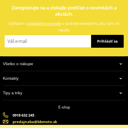
LOCTITE 243 LOCTITE 1918997 10 ml
který se snadno montuje a demontuje.
Zaregistrujte sa a získajte prehľad o novinkách a
K upevnění vrchního kufru SHAD na motorku stačí namontovat
akciách.
tuto montážní sadu, plotna je vždy součástí kufru (kromě kufrů
TR48/TR37).
Súhlasím s
posielaním noviniek
v podobe Newslettru aby Vám nič
neušlo
Mounting sheet – montážní list
PDF
Prihlásiť sa
Výrobca
SHAD
Môže byť použité s
akýkoľvek SHAD vrchný kufor.
Všetko o nákupe
Kontakty
13,43 €
Tipy a triky
Na centrálnom sklade
E-shop
0918 632 245
predajnaba@bbmoto.sk