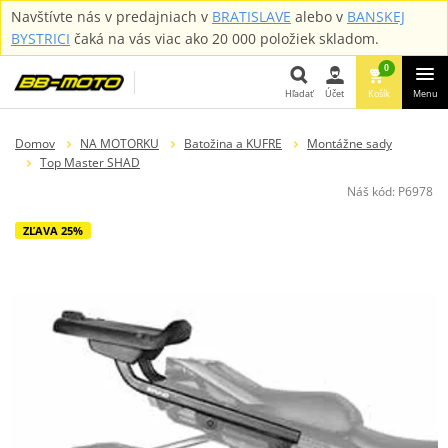
Navštívte nás v predajniach v
BRATISLAVE
alebo v
BANSKEJ
BYSTRICI
čaká na vás viac ako 20 000 položiek skladom.
0
Hľadať
Účet
Košík
Menu
Hľadať
Domov
NA MOTORKU
Batožina a KUFRE
Montážne sady
Top Master SHAD
Náš kód:
P6978
ZĽAVA 25%