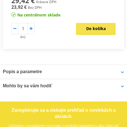
29,42 €
Vrátane DPH
23,92 €
Bez DPH
Na centrálnom sklade
Do košíka
(ks)
Popis a parametre
Montážní sada SHAD Top Master slouží k připevnění vrchního
Mohlo by sa vám hodiť
kufru na motorku. Jedná se o montážní sadu speciálně navrženou
pro každý model motorky zvlášť, s přihlédnutím k vlastnostem
každého modelu. Výsledkem je vysoce kvalitní a bezpečný produkt,
LOCTITE 243 LOCTITE 1918997 10 ml
který se snadno montuje a demontuje.
Zaregistrujte sa a získajte prehľad o novinkách a
K upevnění vrchního kufru SHAD na motorku stačí namontovat
akciách.
tuto montážní sadu, plotna je vždy součástí kufru (kromě kufrů
TR48/TR37).
Súhlasím s
posielaním noviniek
v podobe Newslettru aby Vám nič