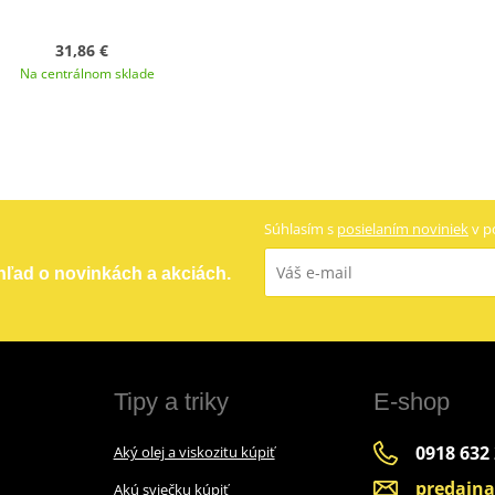
31,86 €
Na centrálnom sklade
Súhlasím s
posielaním noviniek
v p
ehľad o novinkách a akciách.
Tipy a triky
E-shop
0918 632
Aký olej a viskozitu kúpiť
predajn
Akú sviečku kúpiť