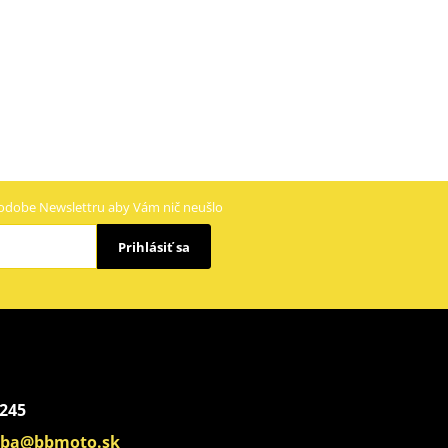
odobe Newslettru aby Vám nič neušlo
Prihlásiť sa
 245
aba@bbmoto.sk