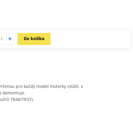
Do košíka
rženou pro každý model motorky zvlášť, s
 a demontuje.
kufrů TR48/TR37).