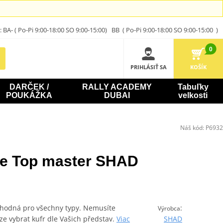
A- ( Po-Pi 9:00-18:00 SO 9:00-15:00) BB ( Po-Pi 9:00-18:00 SO 9:00-15:00 )
0
PRIHLÁSIŤ SA
KOŠÍK
DARČEK /
RALLY ACADEMY
Tabuľky
POUKÁŽKA
DUBAI
velkosti
Náš kód:
P6932
re Top master SHAD
vhodná pro všechny typy. Nemusíte
:
Výrobca
uze vybrat kufr dle Vašich představ.
Viac
SHAD