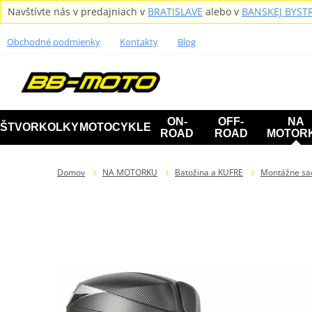
Navštívte nás v predajniach v
BRATISLAVE
alebo v
BANSKEJ BYSTR
Obchodné podmienky
Kontakty
Blog
ON-
OFF-
NA
ŠTVORKOLKY
MOTOCYKLE
ROAD
ROAD
MOTOR
Domov
NA MOTORKU
Batožina a KUFRE
Montážne sa