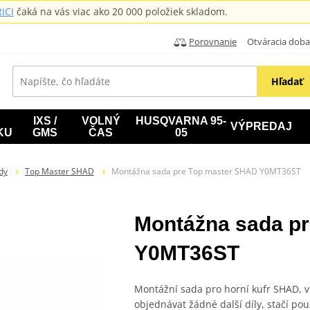
ICI
čaká na vás viac ako 20 000 položiek skladom.
Porovnanie
Otváracia doba: B
Hľadať
IXS /
VOLNÝ
HUSQVARNA 95-
VÝPREDAJ
KU
GMS
ČAS
05
dy
Top Master SHAD
Montážna sada pre Top master SHAD Y0MT36ST
Montážna sada p
Y0MT36ST
Montážní sada pro horní kufr SHAD, 
objednávat žádné další díly, stačí po