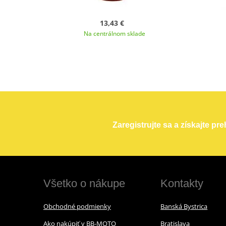
13,43 €
Na centrálnom sklade
Zaregistrujte sa a získajte pr
Všetko o nákupe
Kontakty
Obchodné podmienky
Banská Bystrica
Ako nakúpiť v BB-MOTO
Bratislava