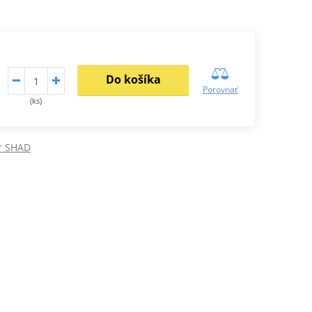
Do košíka
Porovnať
(ks)
r SHAD