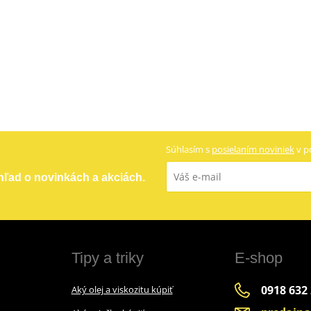
Súhlasím s
posielaním noviniek
v p
ehľad o novinkách a akciách.
Tipy a triky
E-shop
0918 632
Aký olej a viskozitu kúpiť