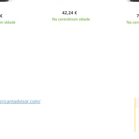
42,24 €
 €
7
Na centrálnom sklade
om sklade
Na cen
ubricantadvisor.com/