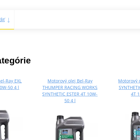
iť
ategórie
Bel-Ray EXL
Motorový olej Bel-Ray
Motorový o
0W-50 4 l
THUMPER RACING WORKS
SYNTHETI
SYNTHETIC ESTER 4T 10W-
4T 1
50 4 l