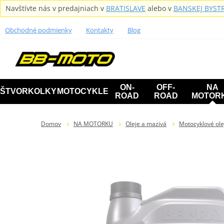
Navštívte nás v predajniach v
BRATISLAVE
alebo v
BANSKEJ BYSTR
Obchodné podmienky
Kontakty
Blog
ON-
OFF-
NA
ŠTVORKOLKY
MOTOCYKLE
ROAD
ROAD
MOTOR
Domov
NA MOTORKU
Oleje a mazivá
Motocyklové ole