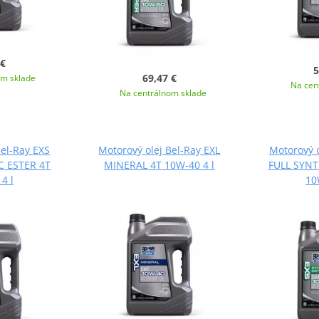
 €
5
69,47 €
om sklade
Na cen
Na centrálnom sklade
Bel-Ray EXS
Motorový olej Bel-Ray EXL
Motorový o
C ESTER 4T
MINERAL 4T 10W-40 4 l
FULL SYNT
4 l
10