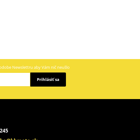
odobe Newslettru aby Vám nič neušlo
Prihlásiť sa
 245