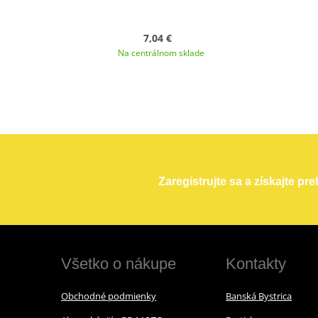
7,04 €
Na centrálnom sklade
Zaregistrujte sa a získajte pr
Všetko o nákupe
Kontakty
Obchodné podmienky
Banská Bystrica