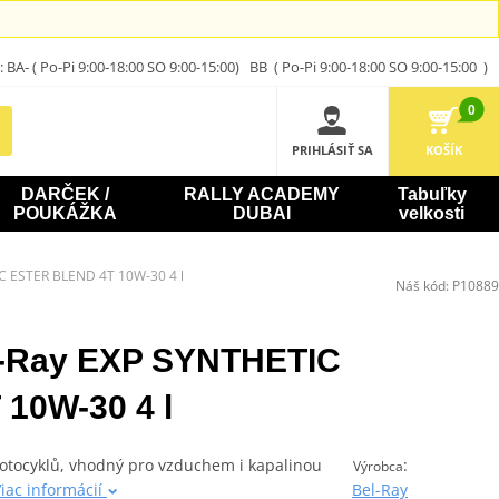
A- ( Po-Pi 9:00-18:00 SO 9:00-15:00) BB ( Po-Pi 9:00-18:00 SO 9:00-15:00 )
0
PRIHLÁSIŤ SA
KOŠÍK
DARČEK /
RALLY ACADEMY
Tabuľky
POUKÁŽKA
DUBAI
velkosti
IC ESTER BLEND 4T 10W-30 4 l
Náš kód:
P10889
el-Ray EXP SYNTHETIC
10W-30 4 l
motocyklů, vhodný pro vzduchem i kapalinou
:
Výrobca
iac informácií
Bel-Ray