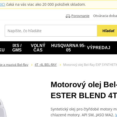
ICI
čaká na vás viac ako 20 000 položiek skladom.
Porovnanie
Otváracia doba: B
Hľadať
IXS /
VOLNÝ
HUSQVARNA 95-
VÝPREDAJ
KU
GMS
ČAS
05
je a mazivá Bel-Ray
4T -4L BEL-RAY
Motorový olej Bel-Ray EXP SYNTHET
Motorový olej B
ESTER BLEND 4T 
Syntetický olej pro čtyřdobé motory 
chlazené motory. API SM, JASO MA2.
V