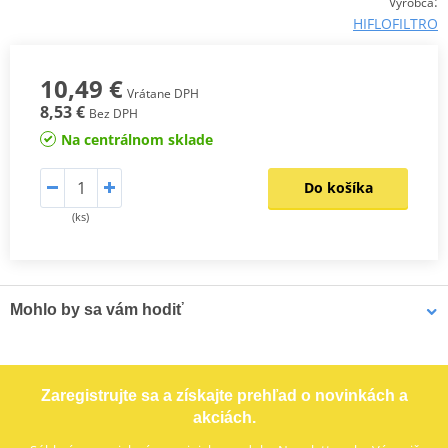
:
Výrobca
HIFLOFILTRO
10,49 €
Vrátane DPH
8,53 €
Bez DPH
Na centrálnom sklade
Do košíka
(ks)
Mohlo by sa vám hodiť
Kľúč na olejový filter MOTION STUFF 74/76x15mm
Zaregistrujte sa a získajte prehľad o novinkách a
akciách.