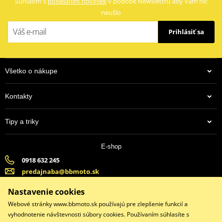
Súhlasím s
posielaním noviniek
v podobe Newslettru aby Vám nič
neušlo
Prihlásiť sa
Všetko o nákupe
Kontakty
9,75 €
Tipy a triky
Na centrálnom sklade
E-shop
0918 632 245
predajnaba@bbmoto.sk
Banska Bystrica (Po-Pi 9:00-18:00, So-9:00-15:00) | Bratislava
Nastavenie cookies
(Po-Pi 9:00-18:00, So-9:00-15:00)
Webové stránky www.bbmoto.sk používajú pre zlepšenie funkcií a
vyhodnotenie návštevnosti súbory cookies. Používaním súhlasíte s