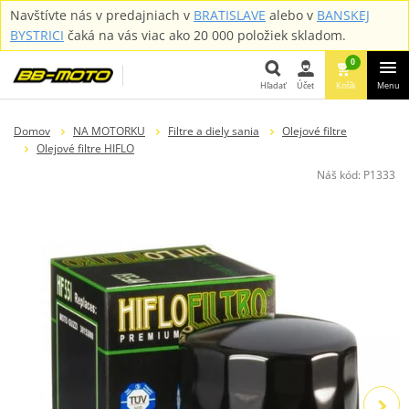
Navštívte nás v predajniach v
BRATISLAVE
alebo v
BANSKEJ
BYSTRICI
čaká na vás viac ako 20 000 položiek skladom.
0
Hľadať
Účet
Košík
Menu
Hľadať
Domov
NA MOTORKU
Filtre a diely sania
Olejové filtre
Olejové filtre HIFLO
Náš kód:
P1333