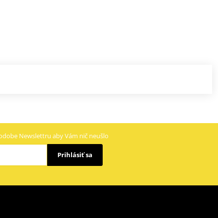
odobe Newslettru aby Vám nič neušlo
Prihlásiť sa