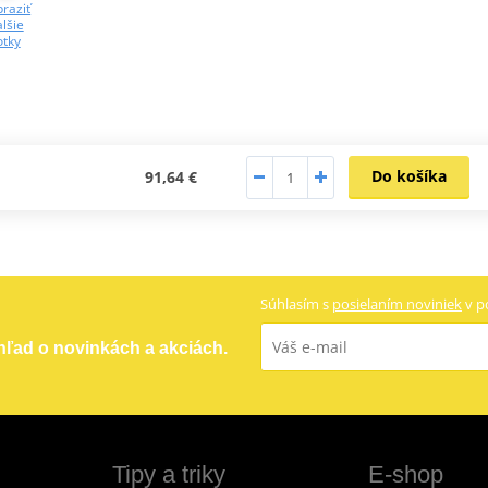
raziť
lšie
otky
Do košíka
91,64 €
Súhlasím s
posielaním noviniek
v p
ehľad o novinkách a akciách.
Tipy a triky
E-shop