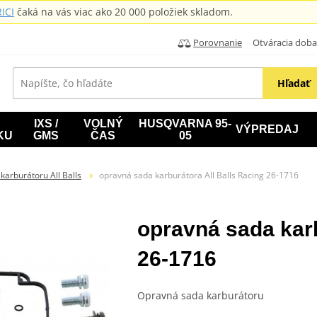
ICI
čaká na vás viac ako 20 000 položiek skladom.
Porovnanie
Otváracia doba: B
Hľadať
IXS /
VOLNÝ
HUSQVARNA 95-
VÝPREDAJ
KU
GMS
ČAS
05
karburátoru All Balls
opravná sada karburátora All Balls Racing 26-1716
opravná sada karb
26-1716
Opravná sada karburátoru