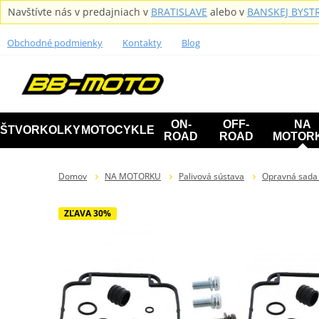
Navštívte nás v predajniach v
BRATISLAVE
alebo v
BANSKEJ BYSTR
Obchodné podmienky
Kontakty
Blog
ON-
OFF-
NA
ŠTVORKOLKY
MOTOCYKLE
ROAD
ROAD
MOTOR
Domov
NA MOTORKU
Palivová sústava
Opravná sada 
ZĽAVA 30%