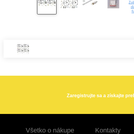
Zob
ďa
f
Zaregistrujte sa a získajte pr
Všetko o nákupe
Kontakty