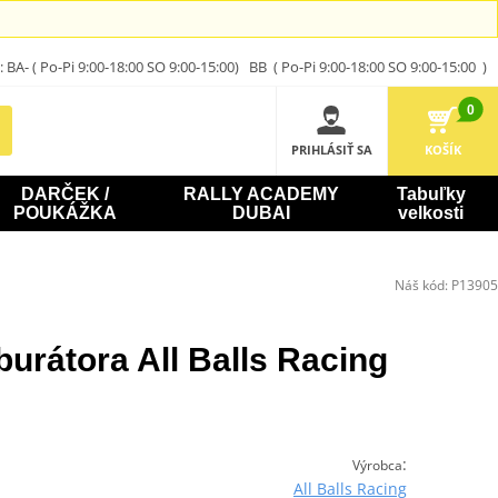
A- ( Po-Pi 9:00-18:00 SO 9:00-15:00) BB ( Po-Pi 9:00-18:00 SO 9:00-15:00 )
0
PRIHLÁSIŤ SA
KOŠÍK
DARČEK /
RALLY ACADEMY
Tabuľky
POUKÁŽKA
DUBAI
velkosti
Náš kód:
P13905
urátora All Balls Racing
:
Výrobca
All Balls Racing