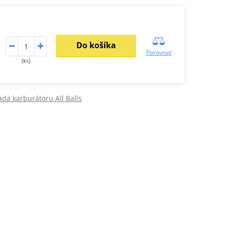
Do košíka
Porovnať
(ks)
da karburátoru All Balls