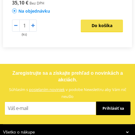
35,10 €
Bez DPH
Na objednávku
Do košíka
(ks)
Zaregistrujte sa a získajte prehľad o novinkách a
akciách.
Súhlasím s
posielaním noviniek
v podobe Newslettru aby Vám nič
neušlo
Prihlásiť sa
Všetko o nákupe