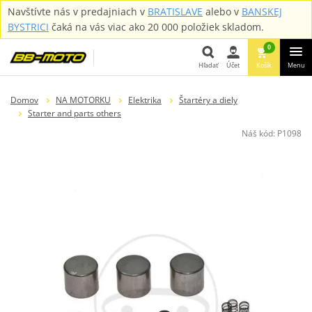
Navštívte nás v predajniach v
BRATISLAVE
alebo v
BANSKEJ
BYSTRICI
čaká na vás viac ako 20 000 položiek skladom.
0
Hľadať
Účet
Košík
Menu
Hľadať
Domov
NA MOTORKU
Elektrika
Štartéry a diely
Starter and parts others
Náš kód:
P1098