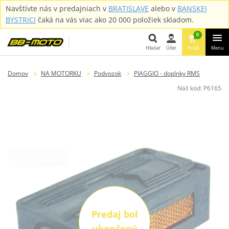
Navštívte nás v predajniach v
BRATISLAVE
alebo v
BANSKEJ
BYSTRICI
čaká na vás viac ako 20 000 položiek skladom.
0
Hľadať
Účet
Košík
Menu
Hľadať
Domov
NA MOTORKU
Podvozok
PIAGGIO - doplnky RMS
Náš kód:
P6165
Predaj bol
ukončený