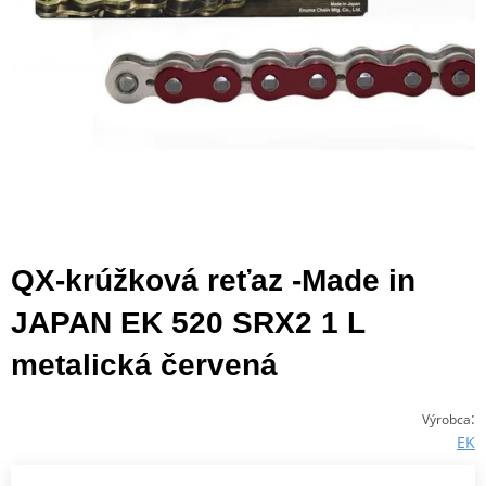
QX-krúžková reťaz -Made in
JAPAN EK 520 SRX2 1 L
metalická červená
:
Výrobca
EK