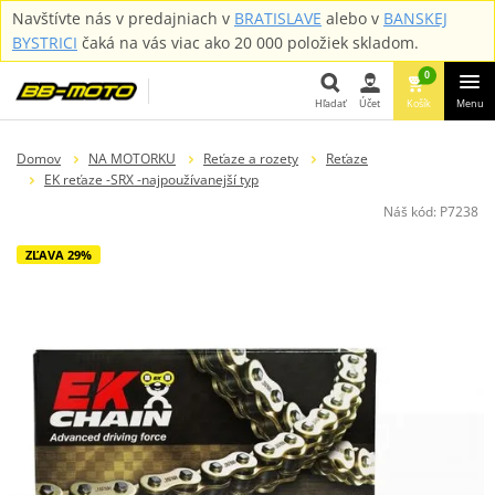
Navštívte nás v predajniach v
BRATISLAVE
alebo v
BANSKEJ
BYSTRICI
čaká na vás viac ako 20 000 položiek skladom.
0
Hľadať
Účet
Košík
Menu
Hľadať
Domov
NA MOTORKU
Reťaze a rozety
Reťaze
EK reťaze -SRX -najpoužívanejší typ
Náš kód:
P7238
ZĽAVA 29%