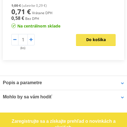
1,00 €
(ušetríte 0,29 €)
0,71 €
Vrátane DPH
0,58 €
Bez DPH
Na centrálnom sklade
Do košíka
(ks)
Popis a parametre
Katalog EK
PDF
Mohlo by sa vám hodiť
Výrobca
EK
Typ spojky
Závlačka SKJ
Spojka reťaze EK 520 SRX2 SKJ Metalická červená
Zaregistrujte sa a získajte prehľad o novinkách a
EK -Made in Japan
Áno