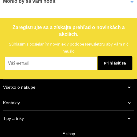
Mohlo by sa vám hodiť
Označenie
R 1141-50
Reťazová rozeta SUPERSPROX RFE-6618:50-BLK čierna 50T, 420
Zaregistrujte sa a získajte prehľad o novinkách a
akciách.
Súhlasím s
posielaním noviniek
v podobe Newslettru aby Vám nič
neušlo
Prihlásiť sa
Všetko o nákupe
Kontakty
24,90 €
Tipy a triky
Na objednávku
E-shop