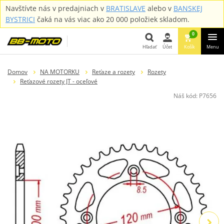
Navštívte nás v predajniach v
BRATISLAVE
alebo v
BANSKEJ
BYSTRICI
čaká na vás viac ako 20 000 položiek skladom.
0
Hľadať
Účet
Košík
Menu
Hľadať
Domov
NA MOTORKU
Reťaze a rozety
Rozety
Reťazové rozety JT - oceľové
Náš kód:
P7656