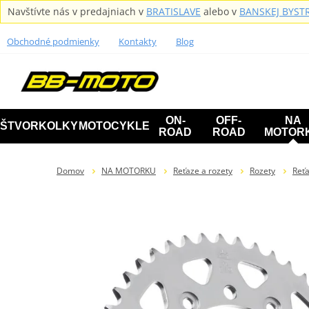
Navštívte nás v predajniach v
BRATISLAVE
alebo v
BANSKEJ BYSTR
Obchodné podmienky
Kontakty
Blog
ON-
OFF-
NA
ŠTVORKOLKY
MOTOCYKLE
ROAD
ROAD
MOTOR
Domov
NA MOTORKU
Reťaze a rozety
Rozety
Reťa