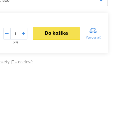
Do košíka
Porovnať
(ks)
zety JT - oceľové