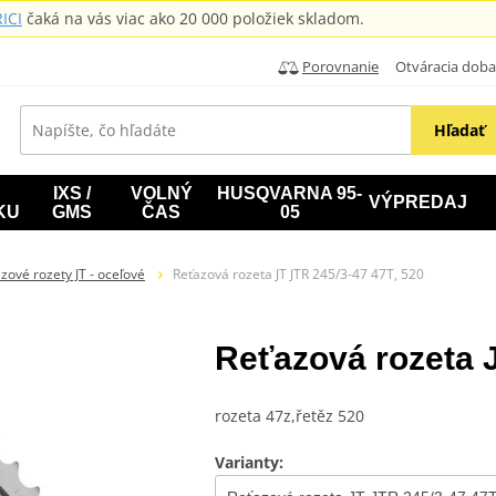
ICI
čaká na vás viac ako 20 000 položiek skladom.
Porovnanie
Otváracia doba: B
Hľadať
IXS /
VOLNÝ
HUSQVARNA 95-
VÝPREDAJ
KU
GMS
ČAS
05
zové rozety JT - oceľové
Reťazová rozeta JT JTR 245/3-47 47T, 520
Reťazová rozeta J
rozeta 47z,řetěz 520
Varianty: