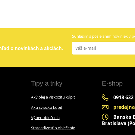
Súhlasím s
posielaním noviniek
v p
ehľad o novinkách a akciách.
Tipy a triky
E-shop
0918 632
Aký olej a viskozitu kúpiť
predajn
Akú sviečku kúpiť
Banska By
Výber oblečenia
Bratislava (Po
Starostlivosť o oblečenie