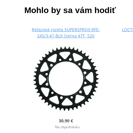
Mohlo by sa vám hodiť
Reťazová rozeta SUPERSPROX RFE-
LOCTI
245/3:47-BLK čierna 47T, 520
30,90 €
Na objednávku