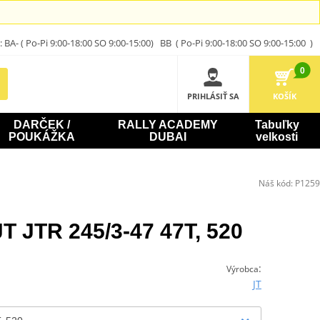
A- ( Po-Pi 9:00-18:00 SO 9:00-15:00) BB ( Po-Pi 9:00-18:00 SO 9:00-15:00 )
0
PRIHLÁSIŤ SA
KOŠÍK
DARČEK /
RALLY ACADEMY
Tabuľky
POUKÁŽKA
DUBAI
velkosti
Náš kód:
P1259
T JTR 245/3-47 47T, 520
:
Výrobca
JT