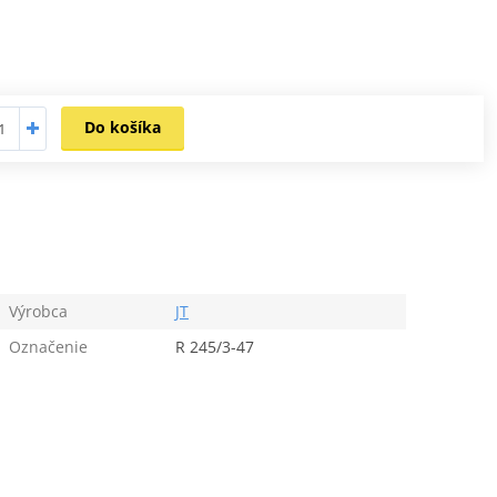
Do košíka
Výrobca
JT
Označenie
R 245/3-47