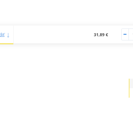
iť
31,89 €