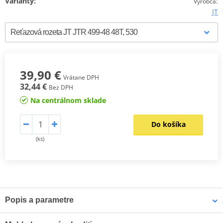
Varianty:
:
Výrobca
JT
39,90 €
Vrátane DPH
32,44 €
Bez DPH
Na centrálnom sklade
Do košíka
(ks)
Popis a parametre
Výrobca
JT