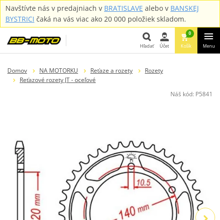
Navštívte nás v predajniach v
BRATISLAVE
alebo v
BANSKEJ
BYSTRICI
čaká na vás viac ako 20 000 položiek skladom.
0
Hľadať
Účet
Košík
Menu
Hľadať
Domov
NA MOTORKU
Reťaze a rozety
Rozety
Reťazové rozety JT - oceľové
Náš kód:
P5841