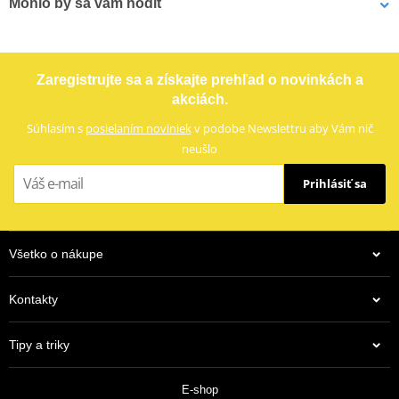
Mohlo by sa vám hodiť
Označenie
R 499-48
Reťazová rozeta SUPERSPROX RFE-499:48-BLK čierna 48T, 530
Zaregistrujte sa a získajte prehľad o novinkách a
akciách.
Súhlasím s
posielaním noviniek
v podobe Newslettru aby Vám nič
neušlo
Prihlásiť sa
Všetko o nákupe
Kontakty
38,90 €
Tipy a triky
Na centrálnom sklade
E-shop