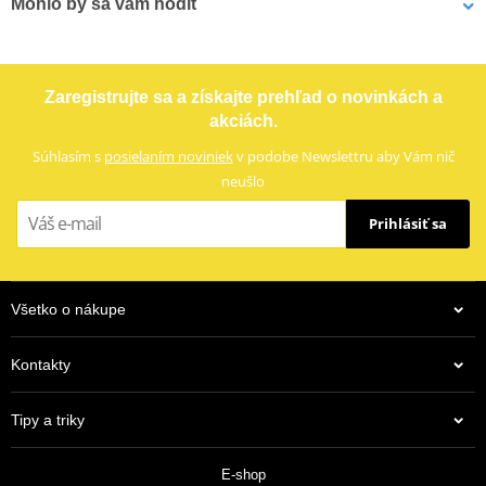
Mohlo by sa vám hodiť
Označenie
R 5-45
Reťazová rozeta SUPERSPROX RFE-5:45-BLK čierna 45T, 520
Zaregistrujte sa a získajte prehľad o novinkách a
akciách.
Súhlasím s
posielaním noviniek
v podobe Newslettru aby Vám nič
neušlo
Prihlásiť sa
Všetko o nákupe
Kontakty
30,90 €
Tipy a triky
Na objednávku
E-shop