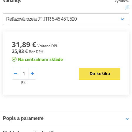
Varianty:
:
Výrobca
JT
31,89 €
Vrátane DPH
25,93 €
Bez DPH
Na centrálnom sklade
Do košíka
(ks)
Popis a parametre
Výrobca
JT