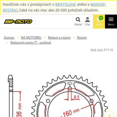
Navštívte nás v predajniach v
BRATISLAVE
alebo v
BANSKEJ
BYSTRICI
čaká na vás viac ako 20 000 položiek skladom.
0
Hľadať
Účet
Košík
Menu
Hľadať
Domov
NA MOTORKU
Reťaze a rozety
Rozety
Reťazové rozety JT - oceľové
Náš kód:
P7118