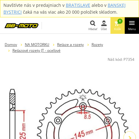
Navštívte nás v predajniach v
BRATISLAVE
alebo v
BANSKEJ
BYSTRICI
čaká na vás viac ako 20 000 položiek skladom.
0
Hľadať
Účet
Košík
Menu
Hľadať
Domov
NA MOTORKU
Reťaze a rozety
Rozety
Reťazové rozety JT - oceľové
Náš kód:
P7354