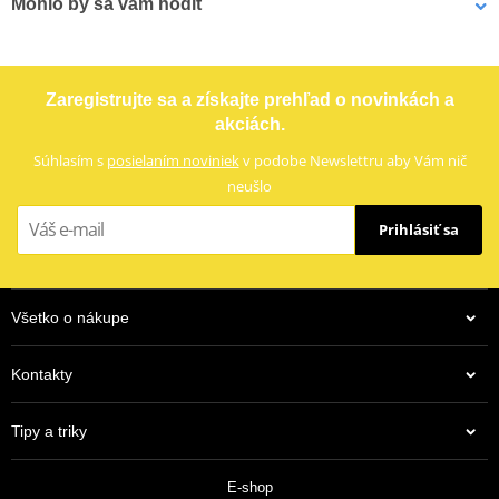
Mohlo by sa vám hodiť
Označenie
R 698-44
Reťazová rozeta SUPERSPROX RFE-698:44-BLK čierna 44T, 520
Zaregistrujte sa a získajte prehľad o novinkách a
akciách.
Súhlasím s
posielaním noviniek
v podobe Newslettru aby Vám nič
neušlo
Prihlásiť sa
Všetko o nákupe
Kontakty
32,90 €
Tipy a triky
Na objednávku
E-shop