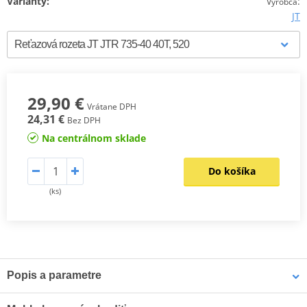
Varianty:
:
Výrobca
JT
29,90 €
Vrátane DPH
24,31 €
Bez DPH
Na centrálnom sklade
Do košíka
(ks)
Popis a parametre
Výrobca
JT