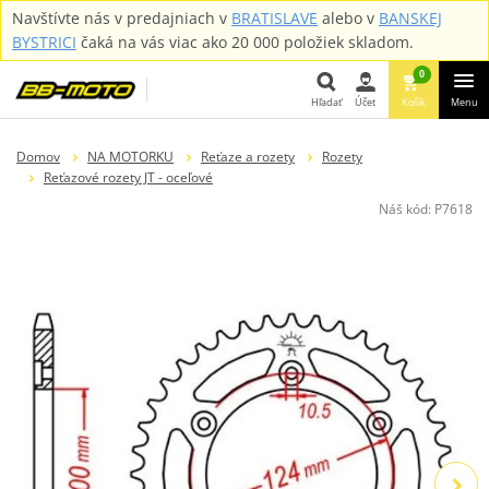
Navštívte nás v predajniach v
BRATISLAVE
alebo v
BANSKEJ
BYSTRICI
čaká na vás viac ako 20 000 položiek skladom.
0
Hľadať
Účet
Košík
Menu
Hľadať
Domov
NA MOTORKU
Reťaze a rozety
Rozety
Reťazové rozety JT - oceľové
Náš kód:
P7618