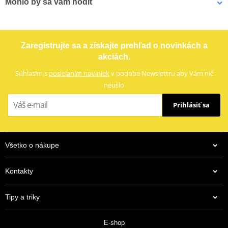
Mohlo by sa vám hodiť
Označenie
R 735-40
Reťazová rozeta SUPERSPROX RFE-735:40-BLK čierna 40T, 520
Zaregistrujte sa a získajte prehľad o novinkách a
akciách.
Súhlasím s
posielaním noviniek
v podobe Newslettru aby Vám nič
neušlo
Prihlásiť sa
Všetko o nákupe
Kontakty
28,91 €
Tipy a triky
Na centrálnom sklade
E-shop