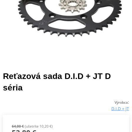
Reťazová sada D.I.D + JT D
séria
:
Výrobca
D.I.D + JT
64,00 €
(ušetríte 10,20 €)