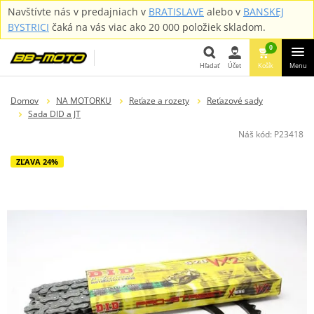
Navštívte nás v predajniach v
BRATISLAVE
alebo v
BANSKEJ
BYSTRICI
čaká na vás viac ako 20 000 položiek skladom.
0
Hľadať
Účet
Košík
Menu
Hľadať
Domov
NA MOTORKU
Reťaze a rozety
Reťazové sady
Sada DID a JT
Náš kód:
P23418
ZĽAVA 24%