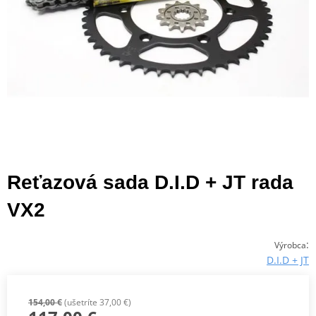
Reťazová sada D.I.D + JT rada
VX2
:
Výrobca
D.I.D + JT
154,00 €
(ušetríte 37,00 €)