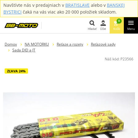
Navštívte nás v predajniach v
BRATISLAVE
alebo v
BANSKEJ
BYSTRICI
čaká na vás viac ako 20 000 položiek skladom.
0
Hľadať
Účet
Košík
Menu
Hľadať
Domov
NA MOTORKU
Reťaze a rozety
Reťazové sady
Sada DID a JT
Náš kód:
P23566
ZĽAVA 24%