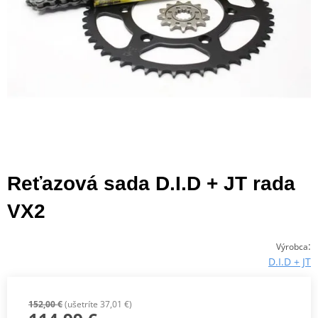
Reťazová sada D.I.D + JT rada
VX2
:
Výrobca
D.I.D + JT
152,00 €
(ušetríte 37,01 €)