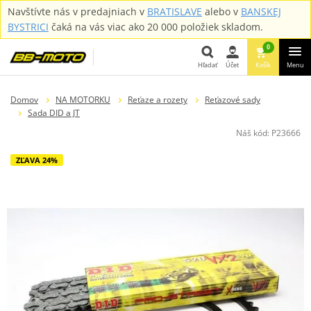
Navštívte nás v predajniach v
BRATISLAVE
alebo v
BANSKEJ
BYSTRICI
čaká na vás viac ako 20 000 položiek skladom.
0
Hľadať
Účet
Košík
Menu
Hľadať
Domov
NA MOTORKU
Reťaze a rozety
Reťazové sady
Sada DID a JT
Náš kód:
P23666
ZĽAVA 24%