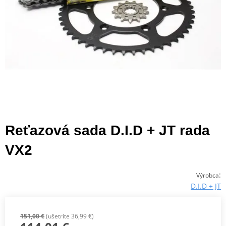
Reťazová sada D.I.D + JT rada
VX2
:
Výrobca
D.I.D + JT
151,00 €
(ušetríte 36,99 €)