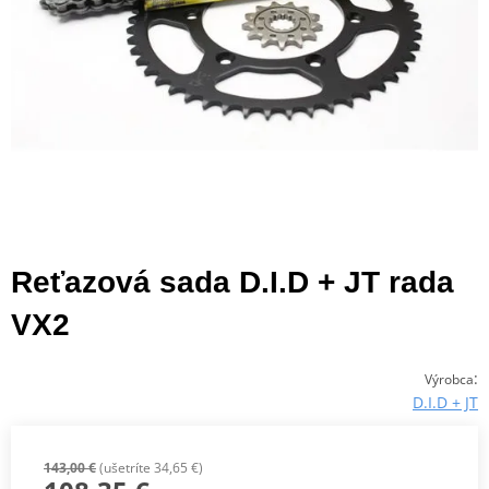
Reťazová sada D.I.D + JT rada
VX2
:
Výrobca
D.I.D + JT
143,00 €
(ušetríte 34,65 €)