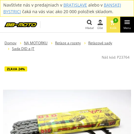
Navštívte nás v predajniach v
BRATISLAVE
alebo v
BANSKEJ
BYSTRICI
čaká na vás viac ako 20 000 položiek skladom.
0
Hľadať
Účet
Košík
Menu
Hľadať
Domov
NA MOTORKU
Reťaze a rozety
Reťazové sady
Sada DID a JT
Náš kód:
P23764
ZĽAVA 24%