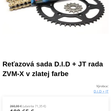
Reťazová sada D.I.D + JT rada
ZVM-X v zlatej farbe
:
Výrobca
D.I.D + JT
260,00 €
(ušetríte 71,35 €)