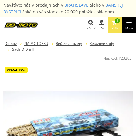
Navštívte nás v predajniach v
BRATISLAVE
alebo v
BANSKEJ
BYSTRICI
čaká na vás viac ako 20 000 položiek skladom.
0
Hľadať
Účet
Košík
Menu
Hľadať
Domov
NA MOTORKU
Reťaze a rozety
Reťazové sady
Sada DID a JT
Náš kód:
P23205
ZĽAVA 27%