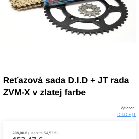
Reťazová sada D.I.D + JT rada
ZVM-X v zlatej farbe
:
Výrobca
D.I.D + JT
208,00 €
(ušetríte 54,53 €)