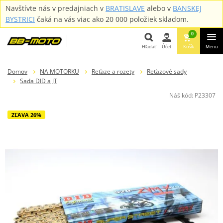
Navštívte nás v predajniach v
BRATISLAVE
alebo v
BANSKEJ
BYSTRICI
čaká na vás viac ako 20 000 položiek skladom.
0
Hľadať
Účet
Košík
Menu
Hľadať
Domov
NA MOTORKU
Reťaze a rozety
Reťazové sady
Sada DID a JT
Náš kód:
P23307
ZĽAVA 26%