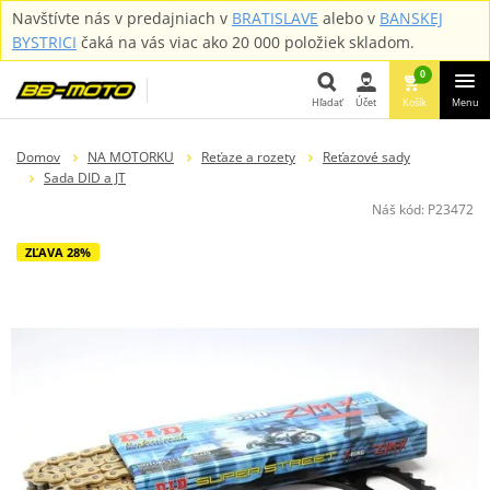
Navštívte nás v predajniach v
BRATISLAVE
alebo v
BANSKEJ
BYSTRICI
čaká na vás viac ako 20 000 položiek skladom.
0
Hľadať
Účet
Košík
Menu
Hľadať
Domov
NA MOTORKU
Reťaze a rozety
Reťazové sady
Sada DID a JT
Náš kód:
P23472
ZĽAVA 28%