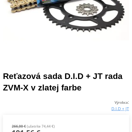
Reťazová sada D.I.D + JT rada
ZVM-X v zlatej farbe
:
Výrobca
D.I.D + JT
266,00 €
(ušetríte 74,44 €)