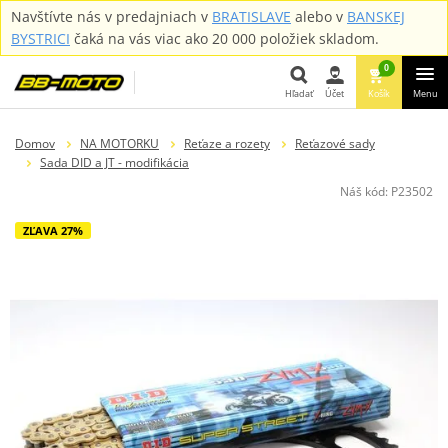
Navštívte nás v predajniach v
BRATISLAVE
alebo v
BANSKEJ
BYSTRICI
čaká na vás viac ako 20 000 položiek skladom.
0
Hľadať
Účet
Košík
Menu
Hľadať
Domov
NA MOTORKU
Reťaze a rozety
Reťazové sady
Sada DID a JT - modifikácia
Náš kód:
P23502
ZĽAVA 27%