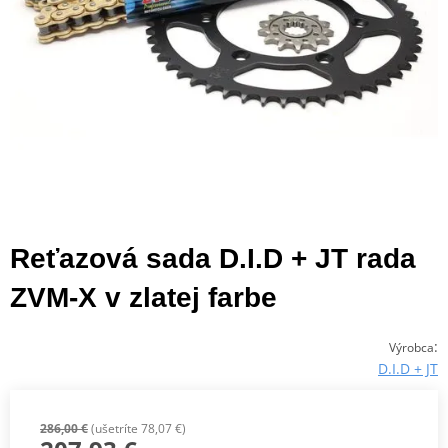
Reťazová sada D.I.D + JT rada
ZVM-X v zlatej farbe
:
Výrobca
D.I.D + JT
286,00 €
(ušetríte 78,07 €)