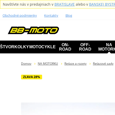
Navštívte nás v predajniach v
BRATISLAVE
alebo v
BANSKEJ BYSTR
Obchodné podmienky
Kontakty
Blog
ON-
OFF-
NA
ŠTVORKOLKY
MOTOCYKLE
ROAD
ROAD
MOTOR
Domov
NA MOTORKU
Reťaze a rozety
Reťazové sady
ZĽAVA 28%