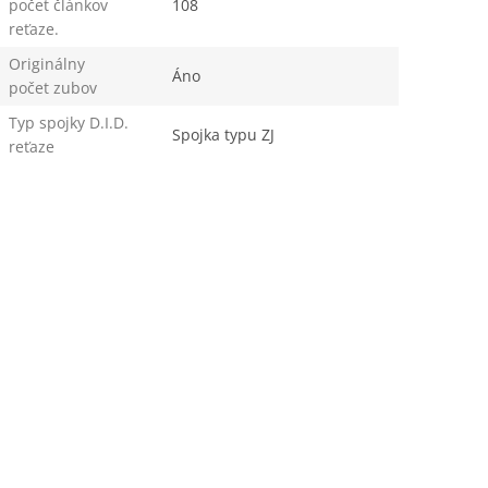
počet článkov
108
reťaze.
Originálny
Áno
počet zubov
Typ spojky D.I.D.
Spojka typu ZJ
reťaze