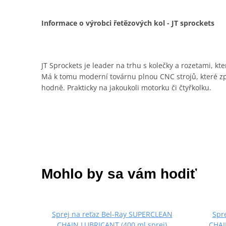
Informace o výrobci řetězových kol - JT sprockets
JT Sprockets je leader na trhu s kolečky a rozetami, kt
Má k tomu moderní továrnu plnou CNC strojů, které zpra
hodně. Prakticky na jakoukoli motorku či čtyřkolku.
Mohlo by sa vám hodiť
Sprej na reťaz Bel-Ray SUPERCLEAN
Spr
CHAIN LUBRICANT (400 ml sprej)
CHAI