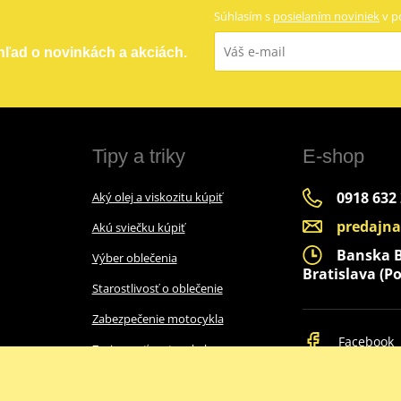
Súhlasím s
posielaním noviniek
v p
ehľad o novinkách a akciách.
Tipy a triky
E-shop
0918 632
Aký olej a viskozitu kúpiť
predajn
Akú sviečku kúpiť
Banska By
Výber oblečenia
Bratislava (Po
Starostlivosť o oblečenie
Zabezpečenie motocykla
Facebook
Zazimovať motocykel
Ako vybrať prilbu