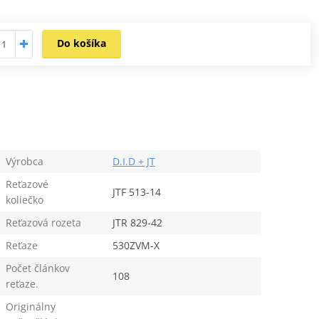
Do košíka
Výrobca
D.I.D + JT
Reťazové
JTF 513-14
koliečko
Reťazová rozeta
JTR 829-42
Reťaze
530ZVM-X
Počet článkov
108
reťaze.
Originálny