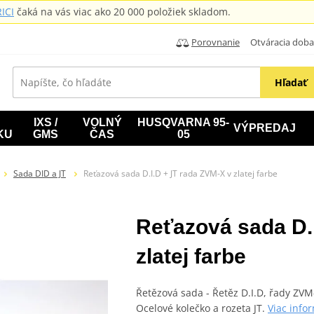
ICI
čaká na vás viac ako 20 000 položiek skladom.
Porovnanie
Otváracia doba: B
Hľadať
IXS /
VOLNÝ
HUSQVARNA 95-
VÝPREDAJ
KU
GMS
ČAS
05
Sada DID a JT
Reťazová sada D.I.D + JT rada ZVM-X v zlatej farbe
Reťazová sada D.
zlatej farbe
Řetězová sada - Řetěz D.I.D, řady ZVM
Ocelové kolečko a rozeta JT.
Viac info