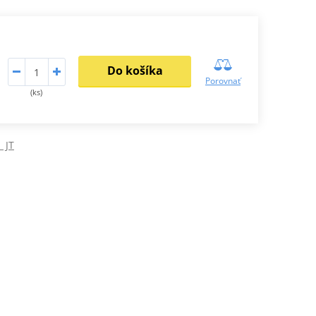
Do košíka
Porovnať
(ks)
 JT