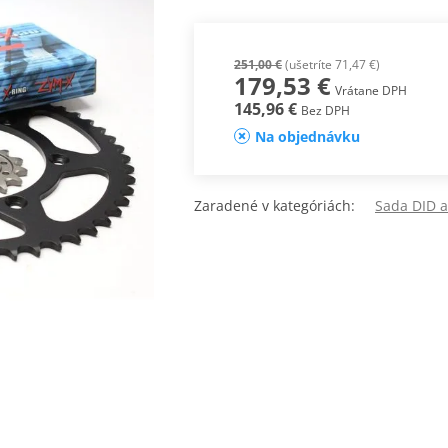
251,00 €
(ušetríte 71,47 €)
179,53 €
Vrátane DPH
145,96 €
Bez DPH
Na objednávku
Zaradené v kategóriách:
Sada DID a