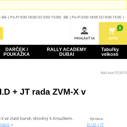
A- ( Po-Pi 9:00-18:00 SO 9:00-15:00) BB ( Po-Pi 9:00-18:00 SO 9:00-15:00 )
0
PRIHLÁSIŤ SA
KOŠÍK
DARČEK /
RALLY ACADEMY
Tabuľky
POUKÁŽKA
DUBAI
velkosti
Náš kód:
P23515
I.D + JT rada ZVM-X v
-X ve zlaté barvě, těsněný X-Kroužkem.
:
Výrobca
rmácií
D.I.D + JT