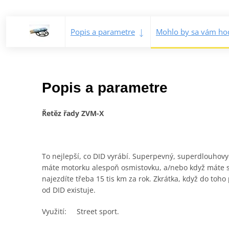
Popis a parametre
Mohlo by sa vám hod
Popis a parametre
Řetěz řady ZVM-X
To nejlepší, co DID vyrábí. Superpevný, superdlouhovydr
máte motorku alespoň osmistovku, a/nebo když máte sp
najezdíte třeba 15 tis km za rok. Zkrátka, když do toh
od DID existuje.
Využití: Street sport.