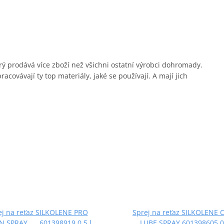
erý prodává více zboží než všichni ostatní výrobci dohromady.
covávají ty top materiály, jaké se používají. A mají jich
ej na reťaz SILKOLENE PRO
Sprej na reťaz SILKOLENE 
N SPRAY 601398919 0,5 l
LUBE SPRAY 601398605 0,