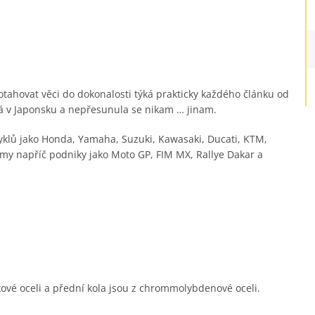
tahovat věci do dokonalosti týká prakticky každého článku od
vá v Japonsku a nepřesunula se nikam … jinam.
cyklů jako Honda, Yamaha, Suzuki, Kawasaki, Ducati, KTM,
ýmy napříč podniky jako Moto GP, FIM MX, Rallye Dakar a
kové oceli a přední kola jsou z chrommolybdenové oceli.