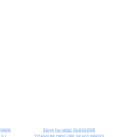
CHAIN
Sprej na reťaz SILKOLENE
5 l
TITANIUM DRYLUBE SP 601399053