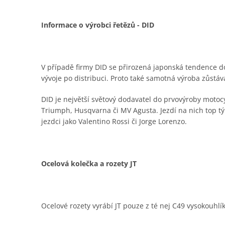
Informace o výrobci řetězů - DID
V případě firmy DID se přirozená japonská tendence do
vývoje po distribuci. Proto také samotná výroba zůstá
DID je největší světový dodavatel do prvovýroby moto
Triumph, Husqvarna či MV Agusta. Jezdí na nich top t
jezdci jako Valentino Rossi či Jorge Lorenzo.
Ocelová kolečka a rozety JT
Ocelové rozety vyrábí JT pouze z té nej C49 vysokouhlí