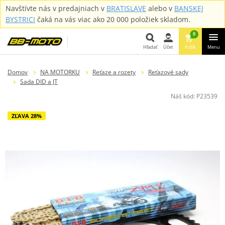
Navštívte nás v predajniach v
BRATISLAVE
alebo v
BANSKEJ
BYSTRICI
čaká na vás viac ako 20 000 položiek skladom.
0
Hľadať
Účet
Košík
Menu
Hľadať
Domov
NA MOTORKU
Reťaze a rozety
Reťazové sady
Sada DID a JT
Náš kód:
P23539
ZĽAVA 28%