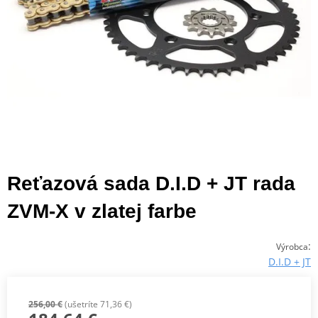
Reťazová sada D.I.D + JT rada
ZVM-X v zlatej farbe
:
Výrobca
D.I.D + JT
256,00 €
(ušetríte 71,36 €)