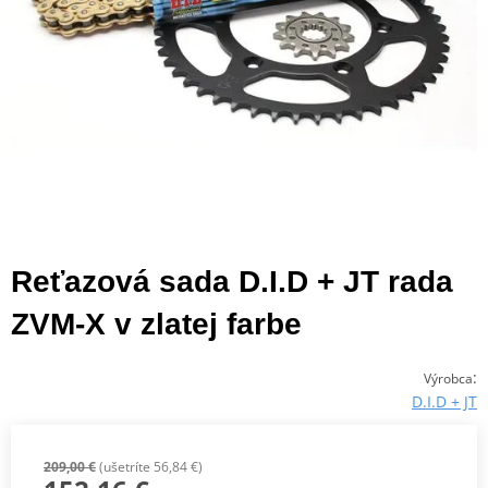
Reťazová sada D.I.D + JT rada
ZVM-X v zlatej farbe
:
Výrobca
D.I.D + JT
209,00 €
(ušetríte 56,84 €)