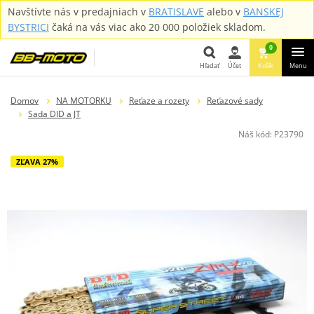
Navštívte nás v predajniach v
BRATISLAVE
alebo v
BANSKEJ
BYSTRICI
čaká na vás viac ako 20 000 položiek skladom.
0
Hľadať
Účet
Košík
Menu
Hľadať
Domov
NA MOTORKU
Reťaze a rozety
Reťazové sady
Sada DID a JT
Náš kód:
P23790
ZĽAVA 27%