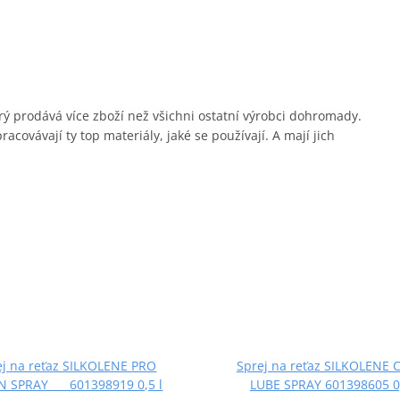
erý prodává více zboží než všichni ostatní výrobci dohromady.
covávají ty top materiály, jaké se používají. A mají jich
ej na reťaz SILKOLENE PRO
Sprej na reťaz SILKOLENE 
N SPRAY 601398919 0,5 l
LUBE SPRAY 601398605 0,