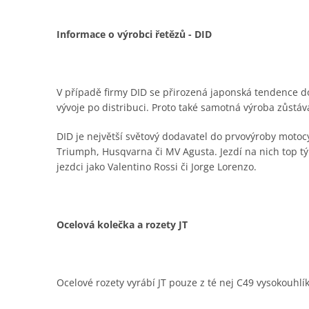
Informace o výrobci řetězů - DID
V případě firmy DID se přirozená japonská tendence do
vývoje po distribuci. Proto také samotná výroba zůstá
DID je největší světový dodavatel do prvovýroby moto
Triumph, Husqvarna či MV Agusta. Jezdí na nich top t
jezdci jako Valentino Rossi či Jorge Lorenzo.
Ocelová kolečka a rozety JT
Ocelové rozety vyrábí JT pouze z té nej C49 vysokouhlí