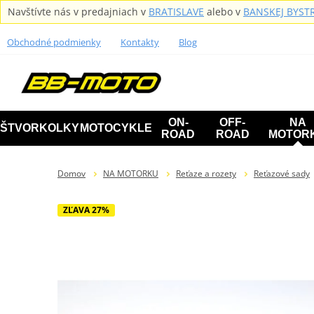
Navštívte nás v predajniach v
BRATISLAVE
alebo v
BANSKEJ BYSTR
Obchodné podmienky
Kontakty
Blog
ON-
OFF-
NA
ŠTVORKOLKY
MOTOCYKLE
ROAD
ROAD
MOTOR
Domov
NA MOTORKU
Reťaze a rozety
Reťazové sady
ZĽAVA 27%