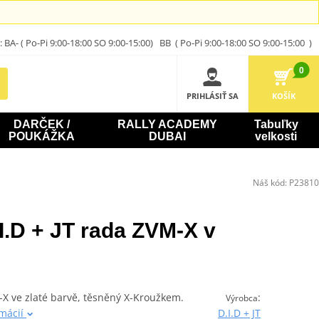
A- ( Po-Pi 9:00-18:00 SO 9:00-15:00) BB ( Po-Pi 9:00-18:00 SO 9:00-15:00 )
0
PRIHLÁSIŤ SA
KOŠÍK
DARČEK /
RALLY ACADEMY
Tabuľky
POUKÁŽKA
DUBAI
velkosti
Náš kód:
P23810
I.D + JT rada ZVM-X v
-X ve zlaté barvě, těsněný X-Kroužkem.
:
Výrobca
rmácií
D.I.D + JT