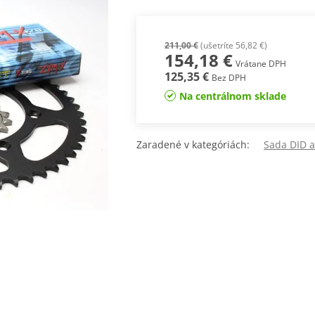
211,00 €
(ušetríte 56,82 €)
154,18 €
Vrátane DPH
125,35 €
Bez DPH
Na centrálnom sklade
Zaradené v kategóriách:
Sada DID a