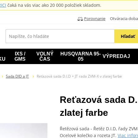
ICI
čaká na vás viac ako 20 000 položiek skladom.
Porovnanie
Otváracia doba: B
Hľadať
IXS /
VOLNÝ
HUSQVARNA 95-
VÝPREDAJ
KU
GMS
ČAS
05
Sada DID a JT
Reťazová sada D.I.D + JT rada ZVM-X v zlatej farbe
Reťazová sada D.
zlatej farbe
Řetězová sada - Řetěz D.I.D, řady ZVM
Ocelové kolečko a rozeta JT.
Viac info