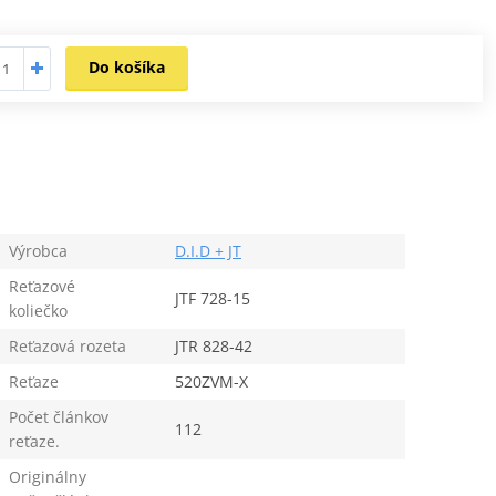
Do košíka
Výrobca
D.I.D + JT
Reťazové
JTF 728-15
koliečko
Reťazová rozeta
JTR 828-42
Reťaze
520ZVM-X
Počet článkov
112
reťaze.
Originálny