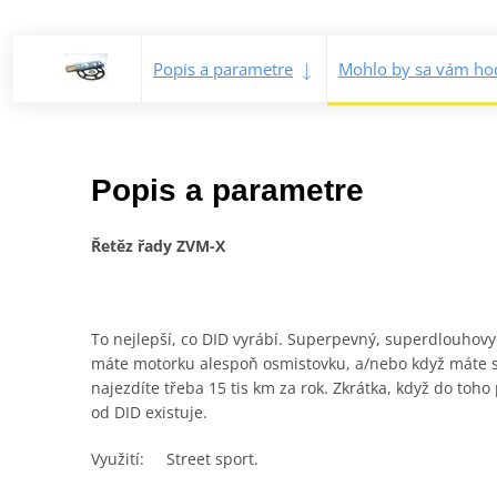
Popis a parametre
Mohlo by sa vám hod
Popis a parametre
Řetěz řady ZVM-X
To nejlepší, co DID vyrábí. Superpevný, superdlouhovydr
máte motorku alespoň osmistovku, a/nebo když máte sp
najezdíte třeba 15 tis km za rok. Zkrátka, když do toh
od DID existuje.
Využití: Street sport.