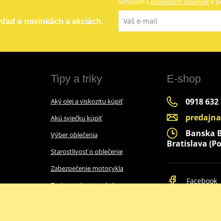
Súhlasím s
posielaním noviniek
v p
ehľad o novinkách a akciách.
Tipy a triky
E-shop
0918 632
Aký olej a viskozitu kúpiť
predajn
Akú sviečku kúpiť
Banska By
Výber oblečenia
Bratislava (Po
Starostlivosť o oblečenie
Zabezpečenie motocykla
Facebook
Zazimovať motocykel
Ako vybrať prilbu
Intercom do prilby