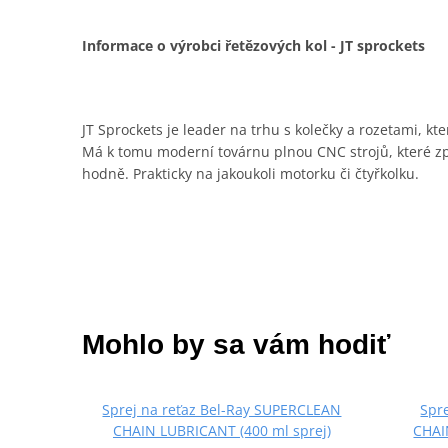
Informace o výrobci řetězových kol - JT sprockets
JT Sprockets je leader na trhu s kolečky a rozetami, kt
Má k tomu moderní továrnu plnou CNC strojů, které zpra
hodně. Prakticky na jakoukoli motorku či čtyřkolku.
Mohlo by sa vám hodiť
Sprej na reťaz Bel-Ray SUPERCLEAN
Spr
CHAIN LUBRICANT (400 ml sprej)
CHAI