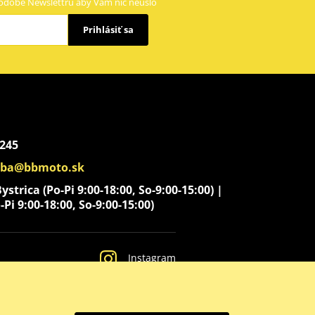
odobe Newslettru aby Vám nič neušlo
Prihlásiť sa
 245
aba@bbmoto.sk
strica (Po-Pi 9:00-18:00, So-9:00-15:00) |
-Pi 9:00-18:00, So-9:00-15:00)
Instagram