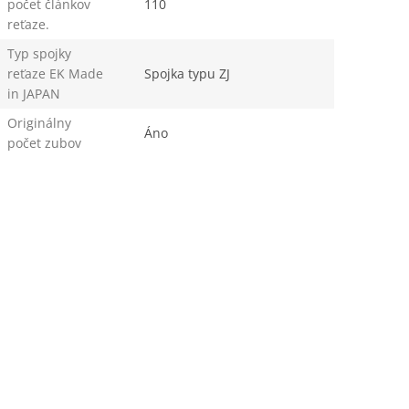
počet článkov
110
reťaze.
Typ spojky
reťaze EK Made
Spojka typu ZJ
in JAPAN
Originálny
Áno
počet zubov