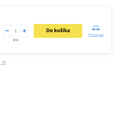
Do košíka
Porovnať
(ks)
 JT