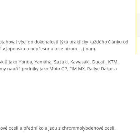
tahovat věci do dokonalosti týká prakticky každého článku od
vá v Japonsku a nepřesunula se nikam … jinam.
cyklů jako Honda, Yamaha, Suzuki, Kawasaki, Ducati, KTM,
ýmy napříč podniky jako Moto GP, FIM MX, Rallye Dakar a
kové oceli a přední kola jsou z chrommolybdenové oceli.