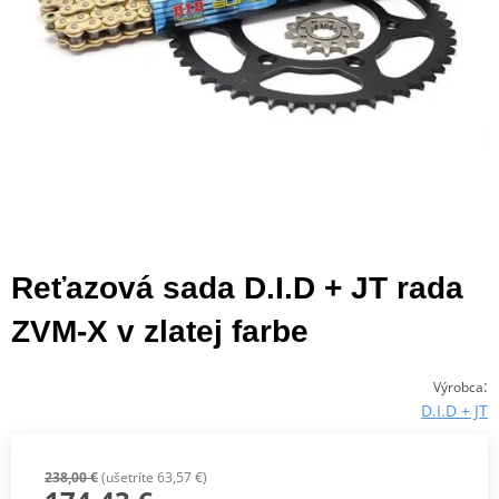
Reťazová sada D.I.D + JT rada
ZVM-X v zlatej farbe
:
Výrobca
D.I.D + JT
238,00 €
(ušetríte 63,57 €)