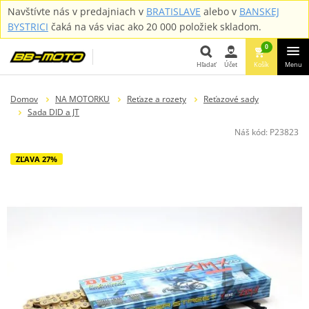
Navštívte nás v predajniach v
BRATISLAVE
alebo v
BANSKEJ
BYSTRICI
čaká na vás viac ako 20 000 položiek skladom.
0
Hľadať
Účet
Košík
Menu
Hľadať
Domov
NA MOTORKU
Reťaze a rozety
Reťazové sady
Sada DID a JT
Náš kód:
P23823
ZĽAVA 27%