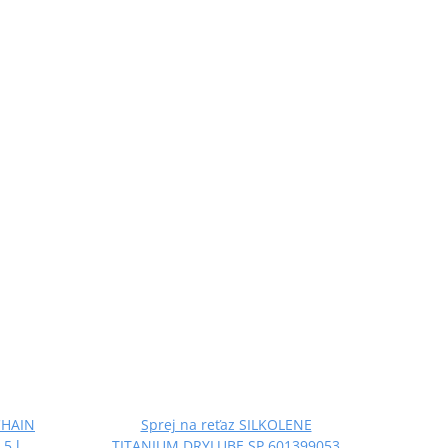
CHAIN
Sprej na reťaz SILKOLENE
5 l
TITANIUM DRYLUBE SP 601399053