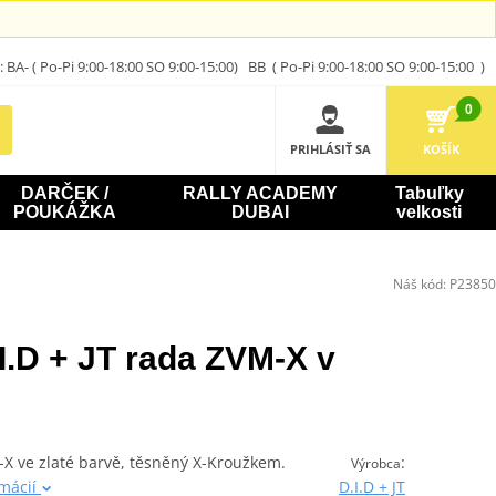
A- ( Po-Pi 9:00-18:00 SO 9:00-15:00) BB ( Po-Pi 9:00-18:00 SO 9:00-15:00 )
0
PRIHLÁSIŤ SA
KOŠÍK
DARČEK /
RALLY ACADEMY
Tabuľky
POUKÁŽKA
DUBAI
velkosti
Náš kód:
P23850
I.D + JT rada ZVM-X v
-X ve zlaté barvě, těsněný X-Kroužkem.
:
Výrobca
rmácií
D.I.D + JT