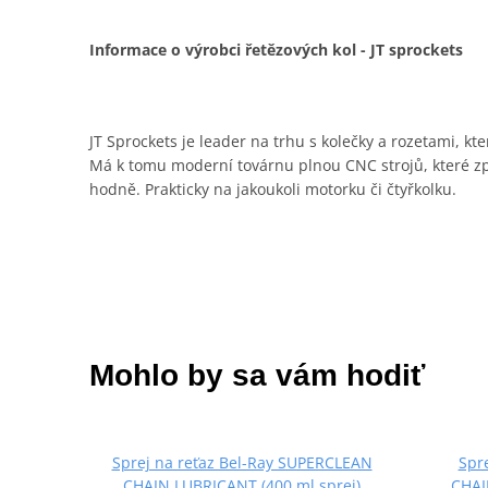
Informace o výrobci řetězových kol - JT sprockets
JT Sprockets je leader na trhu s kolečky a rozetami, kt
Má k tomu moderní továrnu plnou CNC strojů, které zpra
hodně. Prakticky na jakoukoli motorku či čtyřkolku.
Mohlo by sa vám hodiť
Sprej na reťaz Bel-Ray SUPERCLEAN
Spr
CHAIN LUBRICANT (400 ml sprej)
CHAI