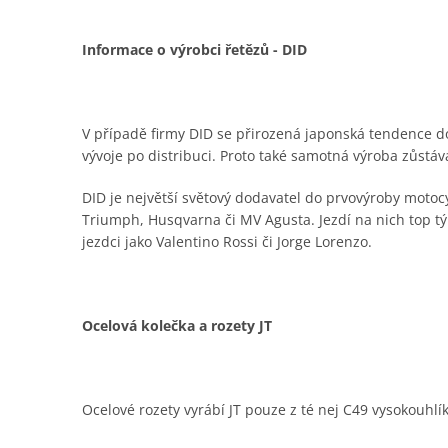
Informace o výrobci řetězů - DID
V případě firmy DID se přirozená japonská tendence do
vývoje po distribuci. Proto také samotná výroba zůstá
DID je největší světový dodavatel do prvovýroby moto
Triumph, Husqvarna či MV Agusta. Jezdí na nich top t
jezdci jako Valentino Rossi či Jorge Lorenzo.
Ocelová kolečka a rozety JT
Ocelové rozety vyrábí JT pouze z té nej C49 vysokouhlí