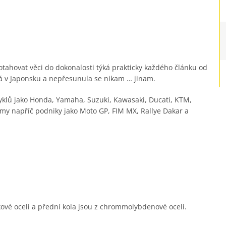
tahovat věci do dokonalosti týká prakticky každého článku od
vá v Japonsku a nepřesunula se nikam … jinam.
cyklů jako Honda, Yamaha, Suzuki, Kawasaki, Ducati, KTM,
ýmy napříč podniky jako Moto GP, FIM MX, Rallye Dakar a
kové oceli a přední kola jsou z chrommolybdenové oceli.