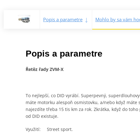
Popis a parametre
Mohlo by sa vám hod
Popis a parametre
Řetěz řady ZVM-X
To nejlepší, co DID vyrábí. Superpevný, superdlouhovydr
máte motorku alespoň osmistovku, a/nebo když máte sp
najezdíte třeba 15 tis km za rok. Zkrátka, když do toh
od DID existuje.
Využití: Street sport.