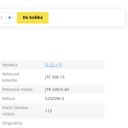
Do košíka
Výrobca
D.I.D + JT
Reťazové
JTF 308-15
koliečko
Reťazová rozeta
JTR 245/3-43
Reťaze
520ZVM-X
Počet článkov
112
reťaze.
Originálny