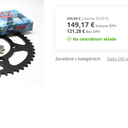
206,00 €
(ušetríte 56,83 €)
149,17 €
Vrátane DPH
121,28 €
Bez DPH
Na centrálnom sklade
Zaradené v kategóriách:
Sada DID a