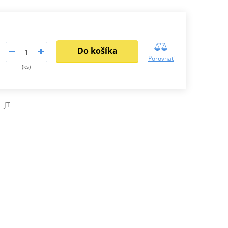
Do košíka
Porovnať
(ks)
 JT