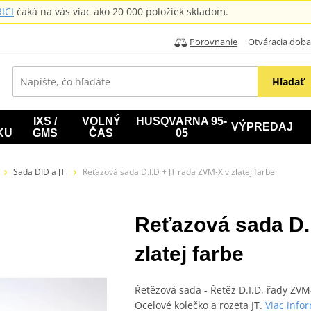
ICI
čaká na vás viac ako 20 000 položiek skladom.
Porovnanie
Otváracia doba: B
Hľadať
IXS /
VOLNÝ
HUSQVARNA 95-
VÝPREDAJ
KU
GMS
ČAS
05
Sada DID a JT
Reťazová sada D.I.D + JT rada ZVM-X v zlatej farbe
Reťazová sada D.
zlatej farbe
Řetězová sada - Řetěz D.I.D, řady ZVM
Ocelové kolečko a rozeta JT.
Viac info