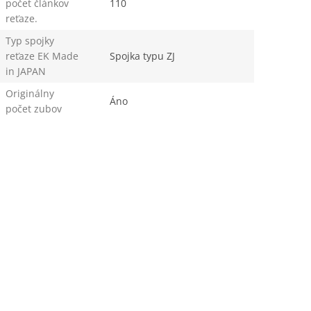
počet článkov
110
reťaze.
Typ spojky
reťaze EK Made
Spojka typu ZJ
in JAPAN
Originálny
Áno
počet zubov