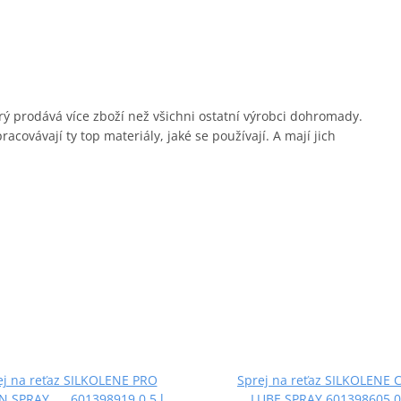
erý prodává více zboží než všichni ostatní výrobci dohromady.
covávají ty top materiály, jaké se používají. A mají jich
ej na reťaz SILKOLENE PRO
Sprej na reťaz SILKOLENE 
N SPRAY 601398919 0,5 l
LUBE SPRAY 601398605 0,