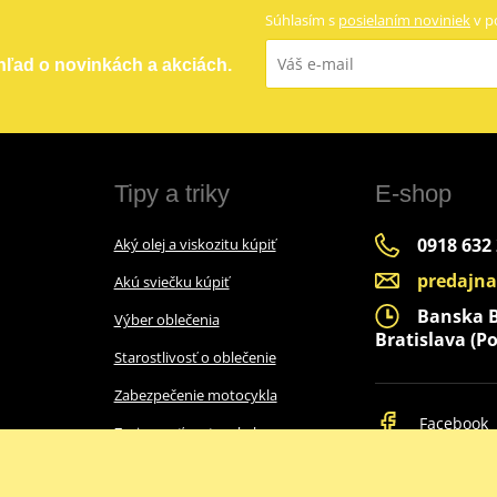
Súhlasím s
posielaním noviniek
v p
ehľad o novinkách a akciách.
Tipy a triky
E-shop
0918 632
Aký olej a viskozitu kúpiť
predajn
Akú sviečku kúpiť
Banska By
Výber oblečenia
Bratislava (Po
Starostlivosť o oblečenie
Zabezpečenie motocykla
Facebook
Zazimovať motocykel
Ako vybrať prilbu