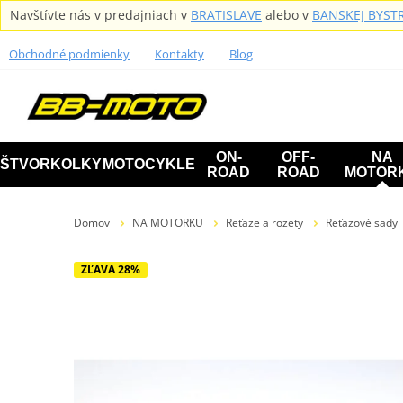
Navštívte nás v predajniach v
BRATISLAVE
alebo v
BANSKEJ BYSTR
Obchodné podmienky
Kontakty
Blog
ON-
OFF-
NA
ŠTVORKOLKY
MOTOCYKLE
ROAD
ROAD
MOTOR
Domov
NA MOTORKU
Reťaze a rozety
Reťazové sady
ZĽAVA 28%