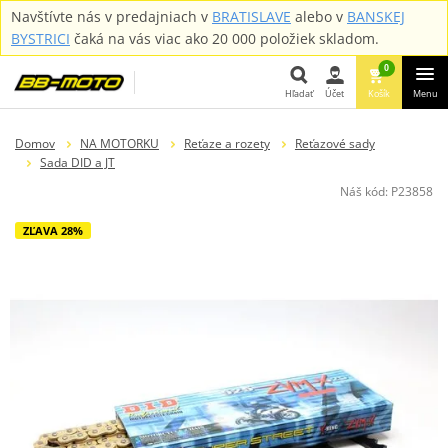
Navštívte nás v predajniach v
BRATISLAVE
alebo v
BANSKEJ
BYSTRICI
čaká na vás viac ako 20 000 položiek skladom.
0
Hľadať
Účet
Košík
Menu
Hľadať
Domov
NA MOTORKU
Reťaze a rozety
Reťazové sady
Sada DID a JT
Náš kód:
P23858
ZĽAVA 28%