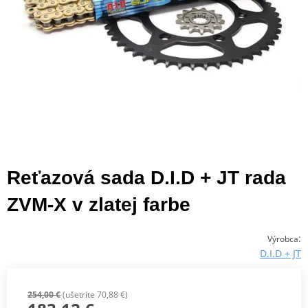
Reťazová sada D.I.D + JT rada
ZVM-X v zlatej farbe
:
Výrobca
D.I.D + JT
254,00 €
(ušetríte 70,88 €)