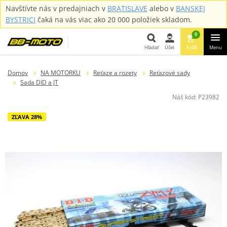
Navštívte nás v predajniach v
BRATISLAVE
alebo v
BANSKEJ
BYSTRICI
čaká na vás viac ako 20 000 položiek skladom.
0
Hľadať
Účet
Košík
Menu
Hľadať
Domov
NA MOTORKU
Reťaze a rozety
Reťazové sady
Sada DID a JT
Náš kód:
P23982
ZĽAVA 28%