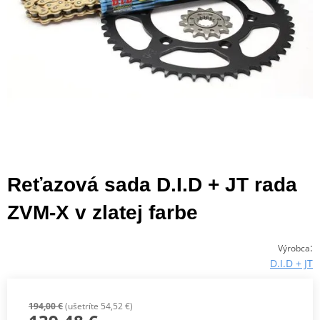
Reťazová sada D.I.D + JT rada
ZVM-X v zlatej farbe
:
Výrobca
D.I.D + JT
194,00 €
(ušetríte 54,52 €)