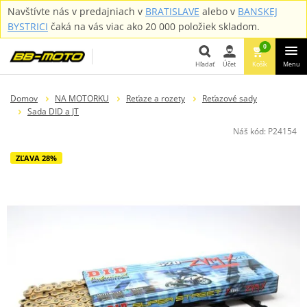
Navštívte nás v predajniach v
BRATISLAVE
alebo v
BANSKEJ
BYSTRICI
čaká na vás viac ako 20 000 položiek skladom.
0
Hľadať
Účet
Košík
Menu
Hľadať
Domov
NA MOTORKU
Reťaze a rozety
Reťazové sady
Sada DID a JT
Náš kód:
P24154
ZĽAVA 28%