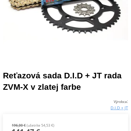
Reťazová sada D.I.D + JT rada
ZVM-X v zlatej farbe
:
Výrobca
D.I.D + JT
196,00 €
(ušetríte 54,53 €)