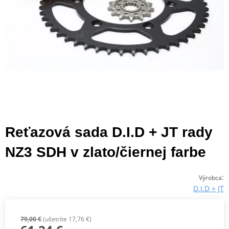
Reťazová sada D.I.D + JT rady
NZ3 SDH v zlato/čiernej farbe
:
Výrobca
D.I.D + JT
79,00 €
(ušetríte 17,76 €)