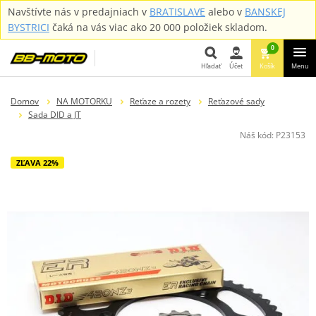
Navštívte nás v predajniach v
BRATISLAVE
alebo v
BANSKEJ
BYSTRICI
čaká na vás viac ako 20 000 položiek skladom.
0
Hľadať
Účet
Košík
Menu
Hľadať
Domov
NA MOTORKU
Reťaze a rozety
Reťazové sady
Sada DID a JT
Náš kód:
P23153
ZĽAVA 22%