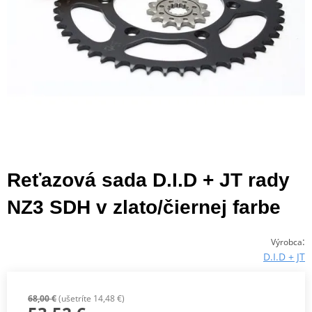
Reťazová sada D.I.D + JT rady
NZ3 SDH v zlato/čiernej farbe
:
Výrobca
D.I.D + JT
68,00 €
(ušetríte 14,48 €)