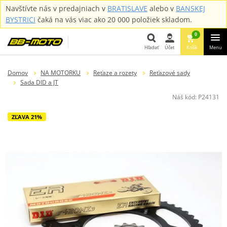
Navštívte nás v predajniach v
BRATISLAVE
alebo v
BANSKEJ
BYSTRICI
čaká na vás viac ako 20 000 položiek skladom.
0
Hľadať
Účet
Košík
Menu
Hľadať
Domov
NA MOTORKU
Reťaze a rozety
Reťazové sady
Sada DID a JT
Náš kód:
P24131
ZĽAVA 21%