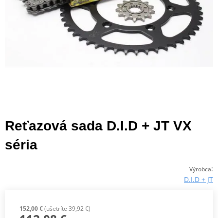
Reťazová sada D.I.D + JT VX
séria
:
Výrobca
D.I.D + JT
152,00 €
(ušetríte 39,92 €)