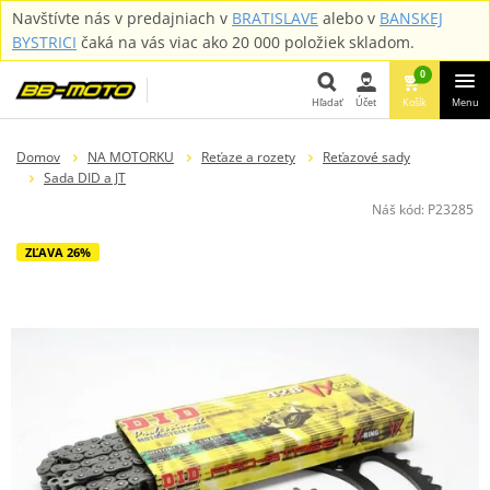
Navštívte nás v predajniach v
BRATISLAVE
alebo v
BANSKEJ
BYSTRICI
čaká na vás viac ako 20 000 položiek skladom.
0
Hľadať
Účet
Košík
Menu
Hľadať
Domov
NA MOTORKU
Reťaze a rozety
Reťazové sady
Sada DID a JT
Náš kód:
P23285
ZĽAVA 26%