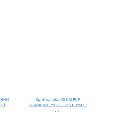
CHAIN
Sprej na reťaz SILKOLENE
5 l
TITANIUM DRYLUBE SP 601399053
0,5 l