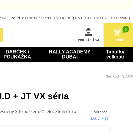
A- ( Po-Pi 9:00-18:00 SO 9:00-15:00) BB ( Po-Pi 9:00-18:00 SO 9:00-15:00 )
0
PRIHLÁSIŤ SA
KOŠÍK
DARČEK /
RALLY ACADEMY
Tabuľky
POUKÁŽKA
DUBAI
velkosti
Náš kód:
P23376
.D + JT VX séria
 těsněný X-Kroužkem. Ocelové kolečko a
:
Výrobca
D.I.D + JT