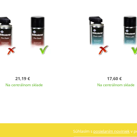
21,19 €
17,60 €
Na centrálnom sklade
Na centrálnom sklade
Súhlasím s
posielaním noviniek
v p