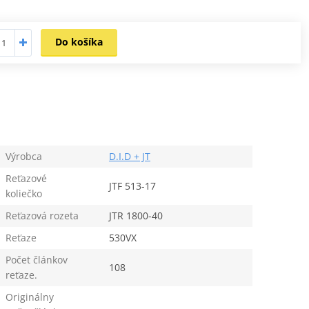
Do košíka
Výrobca
D.I.D + JT
Reťazové
JTF 513-17
koliečko
Reťazová rozeta
JTR 1800-40
Reťaze
530VX
Počet článkov
108
reťaze.
Originálny