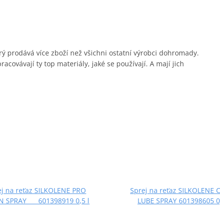
erý prodává více zboží než všichni ostatní výrobci dohromady.
covávají ty top materiály, jaké se používají. A mají jich
ej na reťaz SILKOLENE PRO
Sprej na reťaz SILKOLENE 
N SPRAY 601398919 0,5 l
LUBE SPRAY 601398605 0,