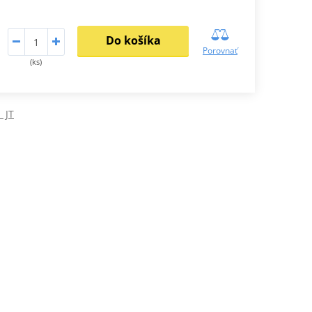
Do košíka
Porovnať
(ks)
 JT