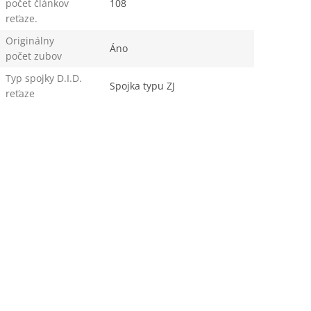
počet článkov
108
reťaze.
Originálny
Áno
počet zubov
Typ spojky D.I.D.
Spojka typu ZJ
reťaze