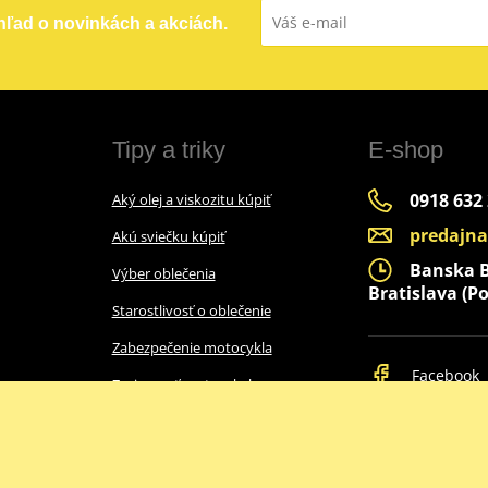
ehľad o novinkách a akciách.
Tipy a triky
E-shop
0918 632
Aký olej a viskozitu kúpiť
predajn
Akú sviečku kúpiť
Banska By
Výber oblečenia
Bratislava (Po
Starostlivosť o oblečenie
Zabezpečenie motocykla
Facebook
Zazimovať motocykel
Ako vybrať prilbu
Intercom do prilby