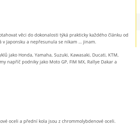
tahovat věci do dokonalosti týká prakticky každého článku od
vá v Japonsku a nepřesunula se nikam … jinam.
cyklů jako Honda, Yamaha, Suzuki, Kawasaki, Ducati, KTM,
ýmy napříč podniky jako Moto GP, FIM MX, Rallye Dakar a
kové oceli a přední kola jsou z chrommolybdenové oceli.