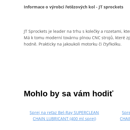
Informace o výrobci řetězových kol - JT sprockets
JT Sprockets je leader na trhu s kolečky a rozetami, kt
Má k tomu moderní továrnu plnou CNC strojů, které zpra
hodně. Prakticky na jakoukoli motorku či čtyřkolku.
Mohlo by sa vám hodiť
Sprej na reťaz Bel-Ray SUPERCLEAN
Spr
CHAIN LUBRICANT (400 ml sprej)
CHAI