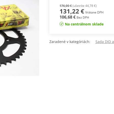
176,00 €
(ušetríte 44,78 €)
131,22 €
Vrátane DPH
106,68 €
Bez DPH
Na centrálnom sklade
Zaradené v kategóriách:
Sada DID a