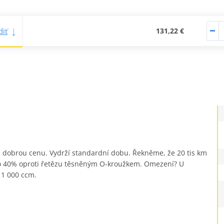
iť
131,22 €
 za dobrou cenu. Vydrží standardní dobu. Řekněme, že 20 tis km
ž o 40% oproti řetězu těsněným O-kroužkem. Omezení? U
 1 000 ccm.