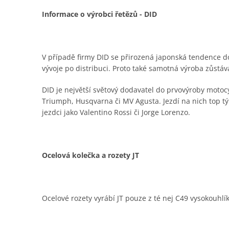
Informace o výrobci řetězů - DID
V případě firmy DID se přirozená japonská tendence do
vývoje po distribuci. Proto také samotná výroba zůstá
DID je největší světový dodavatel do prvovýroby moto
Triumph, Husqvarna či MV Agusta. Jezdí na nich top t
jezdci jako Valentino Rossi či Jorge Lorenzo.
Ocelová kolečka a rozety JT
Ocelové rozety vyrábí JT pouze z té nej C49 vysokouhlí