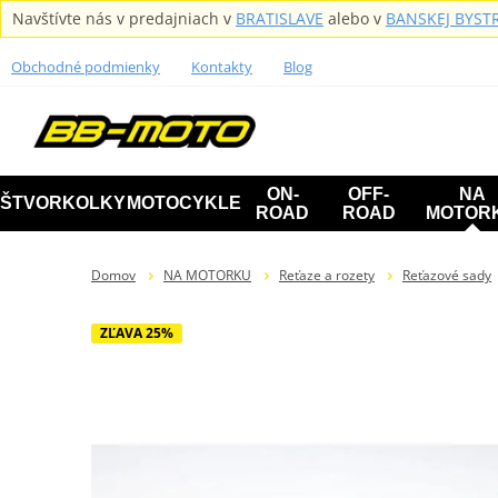
Navštívte nás v predajniach v
BRATISLAVE
alebo v
BANSKEJ BYSTR
Obchodné podmienky
Kontakty
Blog
ON-
OFF-
NA
ŠTVORKOLKY
MOTOCYKLE
ROAD
ROAD
MOTOR
Domov
NA MOTORKU
Reťaze a rozety
Reťazové sady
ZĽAVA 25%