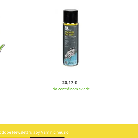
20,17 €
Na centrálnom sklade
odobe Newslettru aby Vám nič neušlo