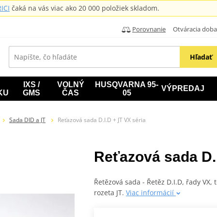
ICI
čaká na vás viac ako 20 000 položiek skladom.
Porovnanie
Otváracia doba: B
Hľadať
IXS /
VOLNÝ
HUSQVARNA 95-
VÝPREDAJ
KU
GMS
ČAS
05
Sada DID a JT
Reťazová sada D.I.D + JT VX séria
Reťazová sada D.I
Řetězová sada - Řetěz D.I.D, řady VX,
rozeta JT.
Viac informácií