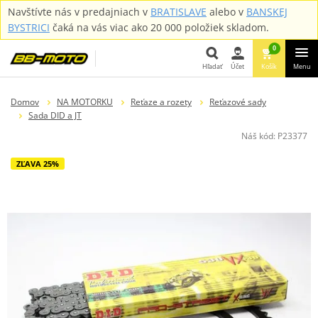
Navštívte nás v predajniach v
BRATISLAVE
alebo v
BANSKEJ
BYSTRICI
čaká na vás viac ako 20 000 položiek skladom.
0
Hľadať
Účet
Košík
Menu
Hľadať
Domov
NA MOTORKU
Reťaze a rozety
Reťazové sady
Sada DID a JT
Náš kód:
P23377
ZĽAVA 25%