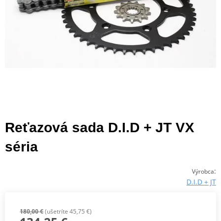
Reťazová sada D.I.D + JT VX
séria
:
Výrobca
D.I.D + JT
180,00 €
(ušetríte 45,75 €)