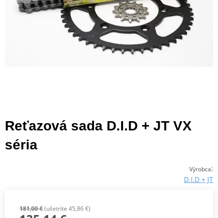
Reťazová sada D.I.D + JT VX
séria
:
Výrobca
D.I.D + JT
181,00 €
(ušetríte 45,86 €)