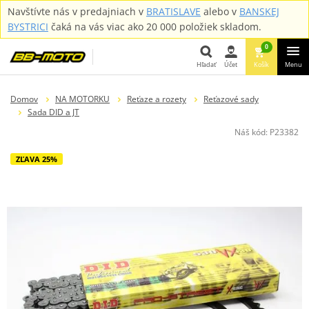
Navštívte nás v predajniach v
BRATISLAVE
alebo v
BANSKEJ
BYSTRICI
čaká na vás viac ako 20 000 položiek skladom.
0
Hľadať
Účet
Košík
Menu
Hľadať
Domov
NA MOTORKU
Reťaze a rozety
Reťazové sady
Sada DID a JT
Náš kód:
P23382
ZĽAVA 25%