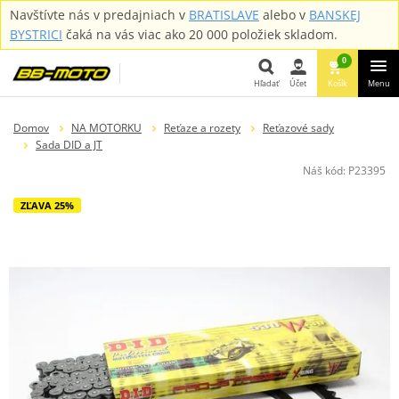
Navštívte nás v predajniach v
BRATISLAVE
alebo v
BANSKEJ
BYSTRICI
čaká na vás viac ako 20 000 položiek skladom.
0
Hľadať
Účet
Košík
Menu
Hľadať
Domov
NA MOTORKU
Reťaze a rozety
Reťazové sady
Sada DID a JT
Náš kód:
P23395
ZĽAVA 25%