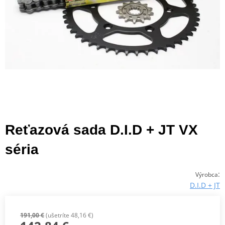
Reťazová sada D.I.D + JT VX
séria
:
Výrobca
D.I.D + JT
191,00 €
(ušetríte 48,16 €)