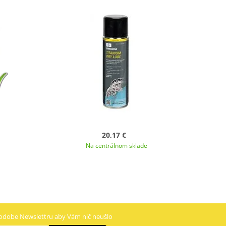
20,17 €
Na centrálnom sklade
odobe Newslettru aby Vám nič neušlo