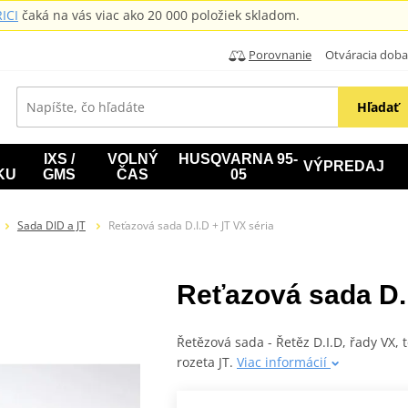
ICI
čaká na vás viac ako 20 000 položiek skladom.
Porovnanie
Otváracia doba: B
Hľadať
IXS /
VOLNÝ
HUSQVARNA 95-
VÝPREDAJ
KU
GMS
ČAS
05
Sada DID a JT
Reťazová sada D.I.D + JT VX séria
Reťazová sada D.I
Řetězová sada - Řetěz D.I.D, řady VX,
rozeta JT.
Viac informácií