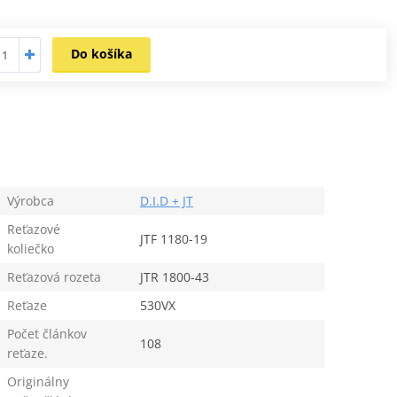
Do košíka
Výrobca
D.I.D + JT
Reťazové
JTF 1180-19
koliečko
Reťazová rozeta
JTR 1800-43
Reťaze
530VX
Počet článkov
108
reťaze.
Originálny