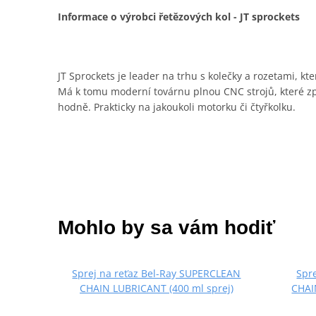
Informace o výrobci řetězových kol - JT sprockets
JT Sprockets je leader na trhu s kolečky a rozetami, kt
Má k tomu moderní továrnu plnou CNC strojů, které zpra
hodně. Prakticky na jakoukoli motorku či čtyřkolku.
Mohlo by sa vám hodiť
Sprej na reťaz Bel-Ray SUPERCLEAN
Spr
CHAIN LUBRICANT (400 ml sprej)
CHAI