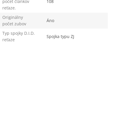
počet článkov
108
reťaze.
Originálny
Áno
počet zubov
Typ spojky D.I.D.
Spojka typu ZJ
reťaze