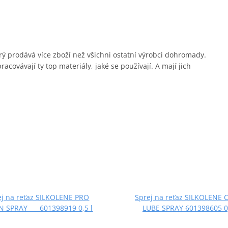
erý prodává více zboží než všichni ostatní výrobci dohromady.
covávají ty top materiály, jaké se používají. A mají jich
ej na reťaz SILKOLENE PRO
Sprej na reťaz SILKOLENE 
N SPRAY 601398919 0,5 l
LUBE SPRAY 601398605 0,