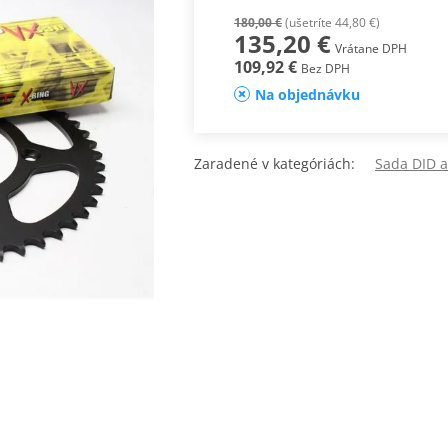
180,00 €
(ušetríte 44,80 €)
135,20 €
Vrátane DPH
109,92 €
Bez DPH
Na objednávku
Zaradené v kategóriách:
Sada DID a