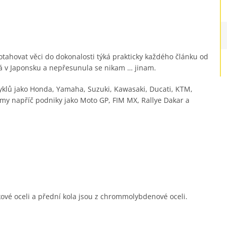
tahovat věci do dokonalosti týká prakticky každého článku od
vá v Japonsku a nepřesunula se nikam … jinam.
cyklů jako Honda, Yamaha, Suzuki, Kawasaki, Ducati, KTM,
ýmy napříč podniky jako Moto GP, FIM MX, Rallye Dakar a
kové oceli a přední kola jsou z chrommolybdenové oceli.