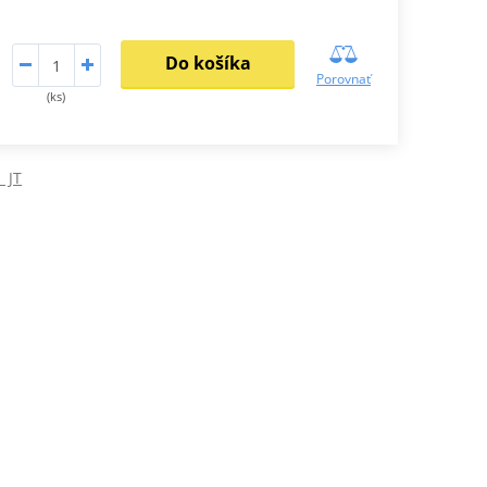
Do košíka
Porovnať
(ks)
 JT