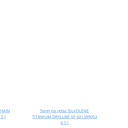
CHAIN
Sprej na reťaz SILKOLENE
5 l
TITANIUM DRYLUBE SP 601399053
0,5 l