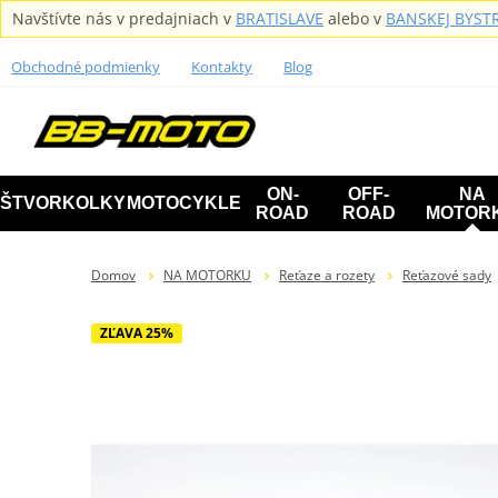
Navštívte nás v predajniach v
BRATISLAVE
alebo v
BANSKEJ BYSTR
Obchodné podmienky
Kontakty
Blog
ON-
OFF-
NA
ŠTVORKOLKY
MOTOCYKLE
ROAD
ROAD
MOTOR
Domov
NA MOTORKU
Reťaze a rozety
Reťazové sady
ZĽAVA 25%