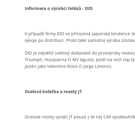
Informace o výrobci řetězů - DID
V případě firmy DID se přirozená japonská tendence do
vývoje po distribuci. Proto také samotná výroba zůstá
DID je největší světový dodavatel do prvovýroby moto
Triumph, Husqvarna či MV Agusta. Jezdí na nich top t
jezdci jako Valentino Rossi či Jorge Lorenzo.
Ocelová kolečka a rozety JT
Ocelové rozety vyrábí JT pouze z té nej C49 vysokouhlí