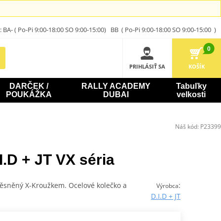
A- ( Po-Pi 9:00-18:00 SO 9:00-15:00) BB ( Po-Pi 9:00-18:00 SO 9:00-15:00 )
0
PRIHLÁSIŤ SA
KOŠÍK
DARČEK /
RALLY ACADEMY
Tabuľky
POUKÁŽKA
DUBAI
velkosti
Náš kód:
P23399
.D + JT VX séria
 těsněný X-Kroužkem. Ocelové kolečko a
:
Výrobca
D.I.D + JT