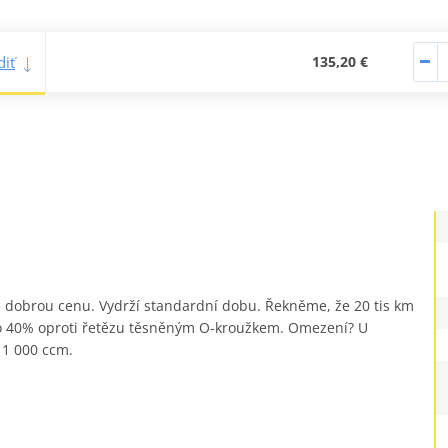
iť
135,20 €
 za dobrou cenu. Vydrží standardní dobu. Řekněme, že 20 tis km
ž o 40% oproti řetězu těsněným O-kroužkem. Omezení? U
 1 000 ccm.