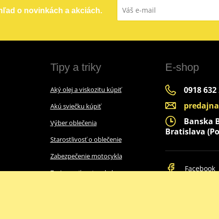
ehľad o novinkách a akciách.
Tipy a triky
E-shop
0918 632
Aký olej a viskozitu kúpiť
predajn
Akú sviečku kúpiť
Banska By
Výber oblečenia
Bratislava (Po
Starostlivosť o oblečenie
Zabezpečenie motocykla
Facebook
Zazimovať motocykel
Ako vybrať prilbu
Intercom do prilby