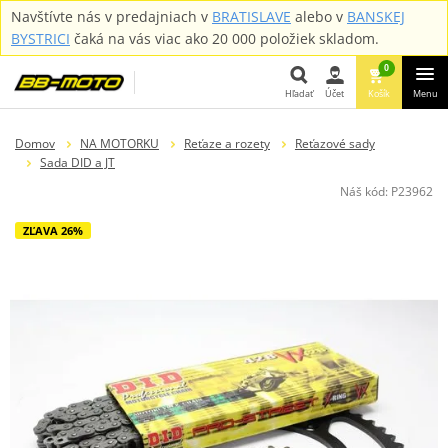
Navštívte nás v predajniach v
BRATISLAVE
alebo v
BANSKEJ
BYSTRICI
čaká na vás viac ako 20 000 položiek skladom.
0
Hľadať
Účet
Košík
Menu
Hľadať
Domov
NA MOTORKU
Reťaze a rozety
Reťazové sady
Sada DID a JT
Náš kód:
P23962
ZĽAVA 26%