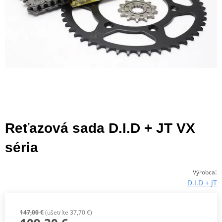
Reťazová sada D.I.D + JT VX
séria
:
Výrobca
D.I.D + JT
147,00 €
(ušetríte 37,70 €)