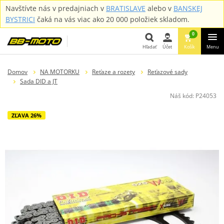
Navštívte nás v predajniach v
BRATISLAVE
alebo v
BANSKEJ
BYSTRICI
čaká na vás viac ako 20 000 položiek skladom.
0
Hľadať
Účet
Košík
Menu
Hľadať
Domov
NA MOTORKU
Reťaze a rozety
Reťazové sady
Sada DID a JT
Náš kód:
P24053
ZĽAVA 26%