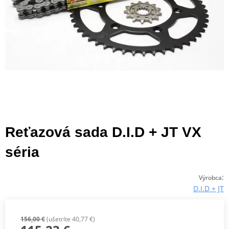
Reťazová sada D.I.D + JT VX
séria
:
Výrobca
D.I.D + JT
156,00 €
(ušetríte 40,77 €)