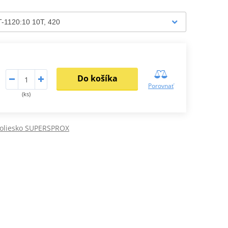
Do košíka
Porovnať
(ks)
koliesko SUPERSPROX