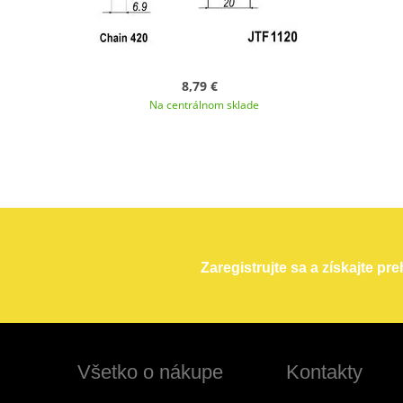
8,79 €
Na centrálnom sklade
Zaregistrujte sa a získajte pr
Všetko o nákupe
Kontakty