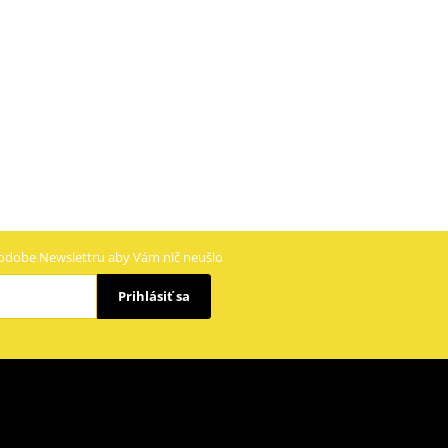
odobe Newslettru aby Vám nič neušlo
Prihlásiť sa