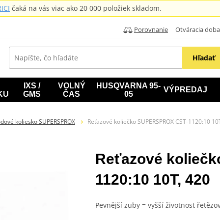
ICI
čaká na vás viac ako 20 000 položiek skladom.
Porovnanie
Otváracia doba: B
Hľadať
IXS /
VOLNÝ
HUSQVARNA 95-
VÝPREDAJ
KU
GMS
ČAS
05
odové koliesko SUPERSPROX
Reťazové koliečko SUPERSPROX CST-1120:10 10
Reťazové kolieč
1120:10 10T, 420
Pevnější zuby = vyšší životnost řetězo