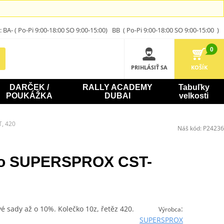
A- ( Po-Pi 9:00-18:00 SO 9:00-15:00) BB ( Po-Pi 9:00-18:00 SO 9:00-15:00 )
0
PRIHLÁSIŤ SA
KOŠÍK
DARČEK /
RALLY ACADEMY
Tabuľky
POUKÁŽKA
DUBAI
velkosti
T, 420
Náš kód:
P24236
ko SUPERSPROX CST-
vé sady až o 10%. Kolečko 10z, řetěz 420.
:
Výrobca
SUPERSPROX