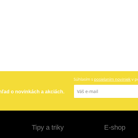
Súhlasím s
posielaním noviniek
v p
ehľad o novinkách a akciách.
Tipy a triky
E-shop