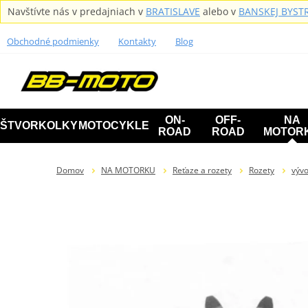
Navštívte nás v predajniach v
BRATISLAVE
alebo v
BANSKEJ BYSTR
Obchodné podmienky
Kontakty
Blog
ON-
OFF-
NA
ŠTVORKOLKY
MOTOCYKLE
ROAD
ROAD
MOTOR
Domov
NA MOTORKU
Reťaze a rozety
Rozety
výv