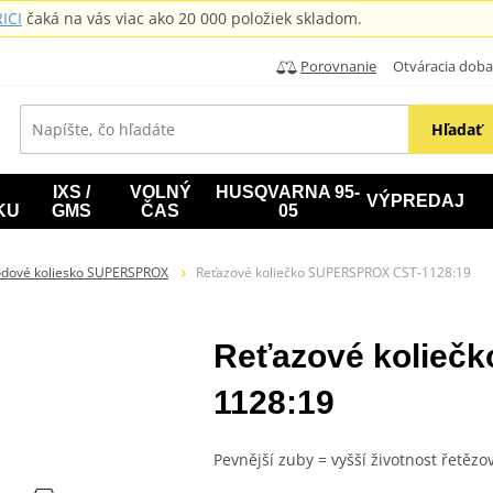
ICI
čaká na vás viac ako 20 000 položiek skladom.
Porovnanie
Otváracia doba: B
Hľadať
IXS /
VOLNÝ
HUSQVARNA 95-
VÝPREDAJ
KU
GMS
ČAS
05
odové koliesko SUPERSPROX
Reťazové koliečko SUPERSPROX CST-1128:19
Reťazové kolieč
1128:19
Pevnější zuby = vyšší životnost řetězo