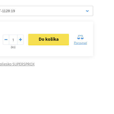
Do košíka
Porovnať
(ks)
koliesko SUPERSPROX