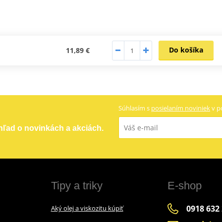
Do košíka
11,89 €
Súhlasím s
posielaním noviniek
v p
ehľad o novinkách a akciách.
Tipy a triky
E-shop
0918 632
Aký olej a viskozitu kúpiť