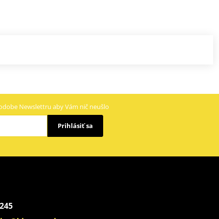
odobe Newslettru aby Vám nič neušlo
Prihlásiť sa
 245