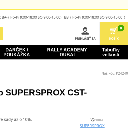
A- ( Po-Pi 9:00-18:00 SO 9:00-15:00) BB ( Po-Pi 9:00-18:00 SO 9:00-15:00 )
0
PRIHLÁSIŤ SA
KOŠÍK
DARČEK /
RALLY ACADEMY
Tabuľky
POUKÁŽKA
DUBAI
velkosti
Náš kód:
P24240
ko SUPERSPROX CST-
vé sady až o 10%.
:
Výrobca
SUPERSPROX