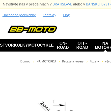
Navštívte nás v predajniach v
BRATISLAVE
alebo v
BANSKEJ BYSTR
Obchodné podmienky
Kontakty
Blog
ON-
OFF-
NA
ŠTVORKOLKY
MOTOCYKLE
ROAD
ROAD
MOTOR
Domov
NA MOTORKU
Reťaze a rozety
Rozety
výv